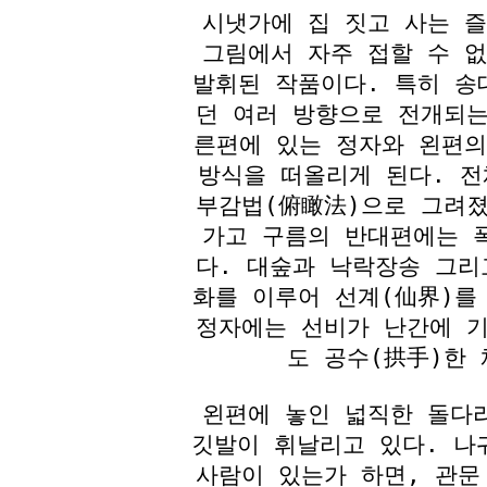
시냇가에 집 짓고 사는 
그림에서 자주 접할 수 
발휘된 작품이다. 특히 송
던 여러 방향으로 전개되는
른편에 있는 정자와 왼편
방식을 떠올리게 된다. 
부감법(俯瞰法)으로 그려졌
가고 구름의 반대편에는 
다. 대숲과 낙락장송 그리
화를 이루어 선계(仙界)를
정자에는 선비가 난간에 기
도 공수(拱手)한 
왼편에 놓인 넓직한 돌다
깃발이 휘날리고 있다. 나
사람이 있는가 하면, 관문