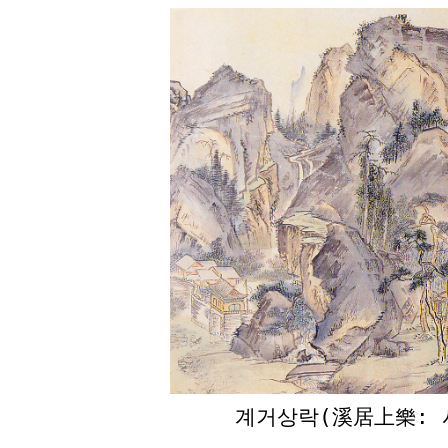
계거상락(溪居上樂: 