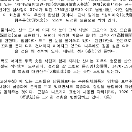
에 있는 "계미납월방고인각법(癸未臘月倣古人各法) 현재(玄齋)"라는 관
년이면 심사정이 57세가 되던 1763년(영조39)이고 납월(臘月)이면 섣달
 이 화첩을 50대 후반에 완성한 것이다. 관서 밑에는 "심씨이숙(沈氏
형주문(方形朱文)의 인장이 단정한 모습으로 찍혀 있다.
 둘러싸인 산속 도시에 이제 막 눈이 그쳐 사방이 고요속에 잠긴 모습을
(深遠法)으로 표현했다. 왼편에 자리한 마을은 즐비한 고루거각(高樓巨閣
할 만한데, 집집마다 모두 흰 눈을 덮어쓰고 있다. 왼편하단의 관문으로
 꼬리를 문채 다리 건너까지 이어지고 있으며 나루에도 짐을 실은 여러
을 접은 채 정박해 있다. 대단한 성시(盛市)인 듯하다.
 폭포 너머로 우뚝 솟은 석탑과 함께 자리한 산사는 좌우의 험준한 산으
절된 적막함이 느껴진다. 설경을 잘 그렸던 문징명(文徵明, 1470-155
리 북송의 대관산수(大觀山水)를 보는 듯한 느낌을 받는다.
방고산수첩》에 있는 그림들은 남종화보다는 북송원체화풍의 영향을 보여주
사정이 남종화에 본류를 두고 있으면서도 북종화의 장점을 융합하여 자
 말해주는 것이다. 근경의 나뭇가지 표현에 사용된 곽희(郭熙, 1020-1
(蟹爪法)은 그러한 정황을 뒷받침하고 있다. (吳)