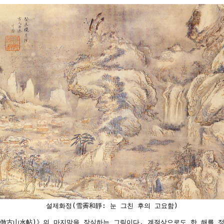
설제화정(雪霽和靜: 눈 그친 후의 고요함)
倣古山水帖)》의 마지막을 장식하는 그림이다. 계절상으로도 한 해를 