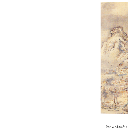
《방고산수첩(