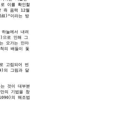
서로 이를 확인할
 즉 음력 12월
頤叔)"이라는 방
 하늘에서 내려
)으로 인해 그
는 오가는 인마
 척의 배들이 돛
로 고립되어 번
9)의 그림과 달
는 것이 대부분
신만의 기법을 창
090)의 해조법