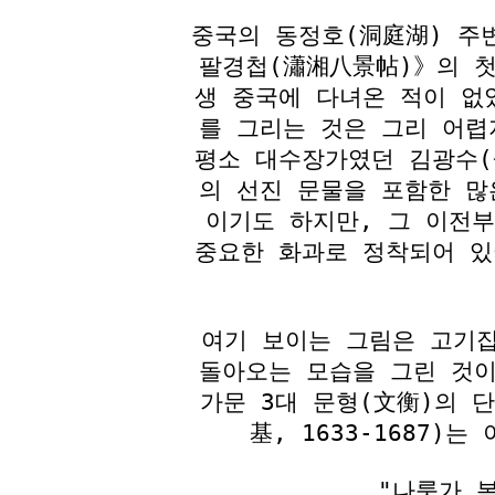
중국의 동정호(洞庭湖) 주
팔경첩(瀟湘八景帖)》의 첫
생 중국에 다녀온 적이 없
를 그리는 것은 그리 어렵
평소 대수장가였던 김광수(
의 선진 문물을 포함한 많
이기도 하지만, 그 이전
중요한 화과로 정착되어 있
여기 보이는 그림은 고기
돌아오는 모습을 그린 것이
가문 3대 문형(文衡)의 
基, 1633-1687)
"나룻가 