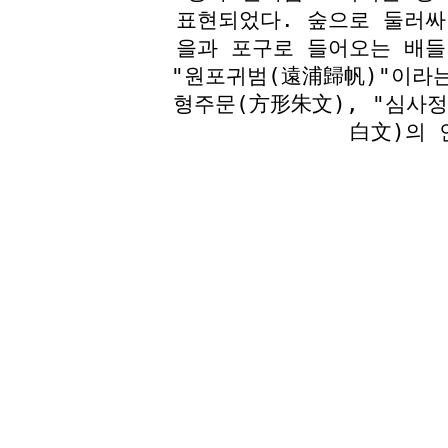
표현되었다. 숲으로 둘러싸
을과 포구로 들어오는 배들
"원포귀범(遠浦歸帆)"이라는
형주문(方形朱文), "심사
白文)의 