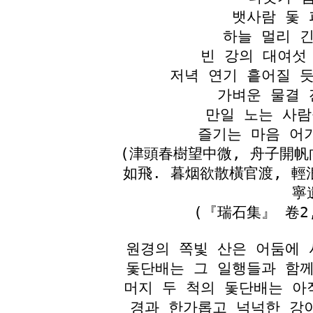
뱃사람 돛 
하늘 멀리 긴
빈 강의 대여섯
저녁 연기 흩어질 듯
가벼운 물결 
만일 노는 사람
즐기는 마음 어
(津頭春樹望中微, 舟子開帆
如飛. 暮烟欲散橫官渡, 輕
寧
(『瑞石集』 卷2
원경의 쪽빛 산은 어둠에 
돛단배는 그 일행들과 함께
머지 두 척의 돛단배는 아
경과 한가롭고 넉넉한 강