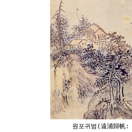
원포귀범(遠浦歸帆: