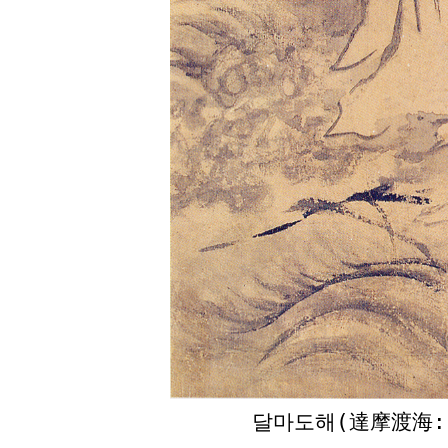
달마도해(達摩渡海: