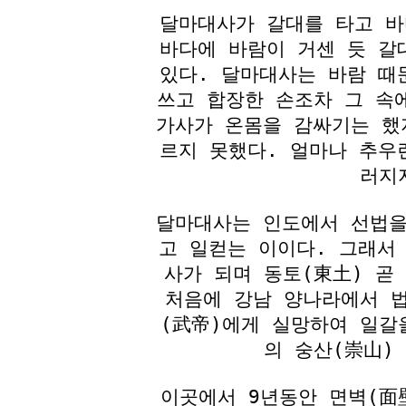
달마대사가 갈대를 타고 바
바다에 바람이 거센 듯 갈
있다. 달마대사는 바람 때
쓰고 합장한 손조차 그 속
가사가 온몸을 감싸기는 했
르지 못했다. 얼마나 추우
러지
달마대사는 인도에서 선법을
고 일컫는 이이다. 그래서 
사가 되며 동토(東土) 곧
처음에 강남 양나라에서 
(武帝)에게 실망하여 일갈
의 숭산(崇山)
이곳에서 9년동안 면벽(面