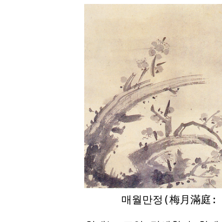
매월만정(梅月滿庭: