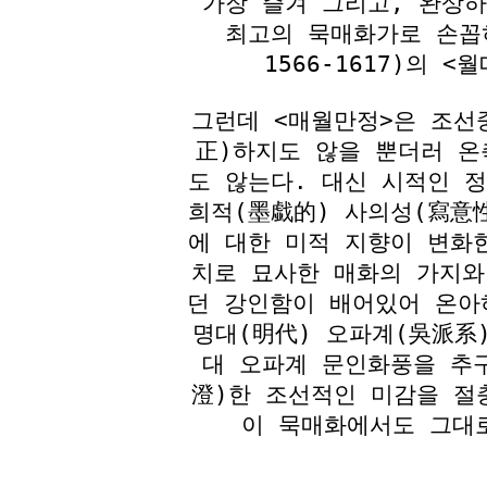
가장 즐겨 그리고, 완상
최고의 묵매화가로 손꼽
1566-1617)의 
그런데 <매월만정>은 조선
正)하지도 않을 뿐더러 온
도 않는다. 대신 시적인 
희적(墨戱的) 사의성(寫意
에 대한 미적 지향이 변화
치로 묘사한 매화의 가지와
던 강인함이 배어있어 온아
명대(明代) 오파계(吳派系
대 오파계 문인화풍을 추
澄)한 조선적인 미감을 절
이 묵매화에서도 그대로