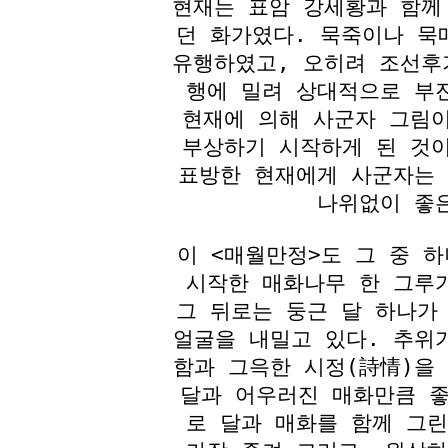
현재는 표암 강세황과 함께
던 화가였다. 묵죽이나 묵
유행하였고, 오히려 조선후
행에 밀려 상대적으로 부
현재에 의해 사군자 그림
부상하기 시작하게 된 것
표방한 현재에게 사군자는
나위없이 좋
이 <매월만정>도 그 중 
시작한 매화나무 한 그루
그 뒤로는 둥근 달 하나가
얼굴을 내밀고 있다. 추위
함과 그윽한 시정(詩情)을
달과 어우러진 매화만큼 좋
로 달과 매화를 함께 그