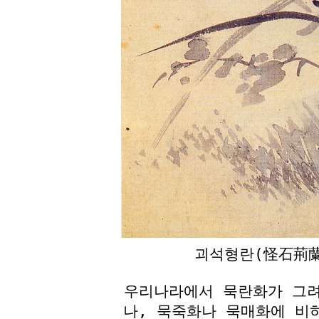
괴석형란(怪石荊蘭
우리나라에서 묵란화가 그
나, 묵죽화나 묵매화에 비