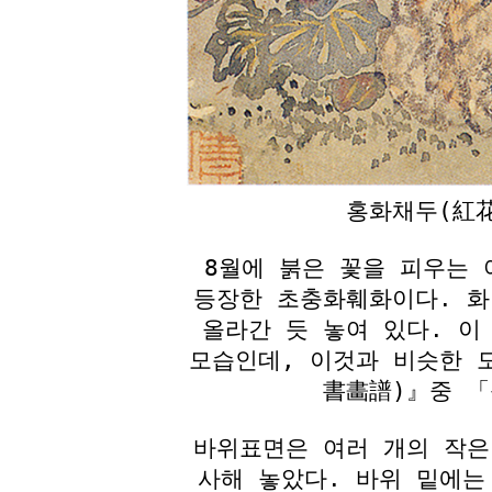
홍화채두(紅花
8월에 붉은 꽃을 피우는
등장한 초충화훼화이다. 화
올라간 듯 놓여 있다. 이
모습인데, 이것과 비슷한 
書畵譜)』중 「
바위표면은 여러 개의 작은
사해 놓았다. 바위 밑에는