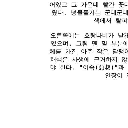
어있고 그 가운데 빨간 꽃
웠다. 넝쿨줄기는 군데군데
색에서 탈피
오른쪽에는 호랑나비가 날개
있으며, 그림 맨 밑 부분
체를 가진 아주 작은 달팽
채색은 사생에 근거하지 않
야 한다. "이숙(頤叔)"과
인장이 