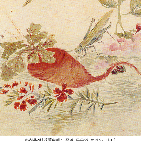
화청충접(花菁虫蝶: 꽃과 무우와 벌레와 나비)