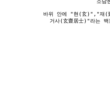
소담
바위 안에 "현(玄)","재
거사(玄齋居士)"라는 백