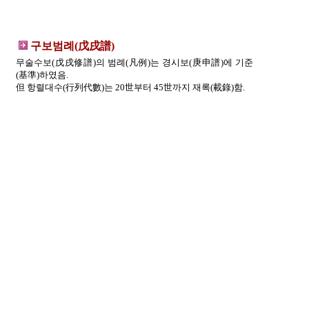
구보범례(戊戌譜)
무술수보(戊戌修譜)의 범례(凡例)는 경시보(庚申譜)에 기준
(基準)하였음.
但 항렬대수(行列代數)는 20世부터 45世까지 재록(載錄)함.