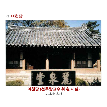
여천당
여천당 (선무랑교수 휘 환 재실)
소재지: 울산