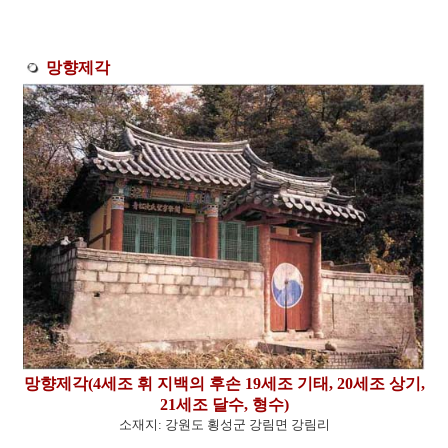
망향제각
망향제각(4세조 휘 지백의 후손 19세조 기태, 20세조 상기,
21세조 달수, 형수)
소재지: 강원도 횡성군 강림면 강림리