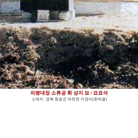
의병대장 소류공 휘 성지 묘 / 묘표석
소재지: 경북 청송군 파천면 지경리(호박골)