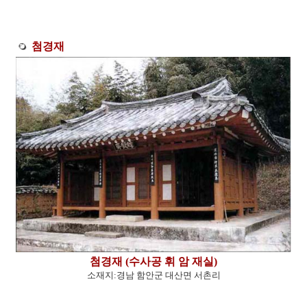
첨경재
첨경재 (수사공 휘 암 재실)
소재지:경남 함안군 대산면 서촌리