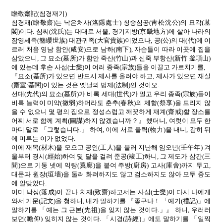
瞻敬齋記(첨경재기)
첨경재(瞻敬齋)는 낙은처사(洛隱處士) 청송심공(靑松沈公)의 묘각(墓
閣)이다. 심씨(沈氏)는 대대로 서울, 경기지방(京畿地方)에 살아 나라의
잠영세족(簪纓世族) 대관귀족(大官貴族)이었으나, 공(公)의 대(代)에 이
르러 처음 영남 함안(咸安)으로 남하(南下), 자손들이 따라 이곳에 집을
삼았으니, 그 묘소(墓所)가 함안 죽산(竹山)과 신죽 부항산(新竹 釜項山)
에 있는데 후손 사섭(士燮)이 여러 종족(宗族)들을 이끌고 가르치기를,
『묘소(墓所)가 있으면 반드시 제사를 올려야 하고, 제사가 있으면 재실
(齋室:墓閣)이 있는 것은 옛날의 법제(法制)인 것이오.
선대(先代)의 묘소(墓所)가 비록 세대(世代)가 멀고 우리 종족(宗族)들이
비록 능력이 미약(微弱)하더라도 춘추(春秋)의 제향(祭享)을 드리지 않
을 수 없으니 몇 평의 집으로 정성스럽고 깨끗하게 재계(齋戒)할 장소를
어찌 서로 함께 계획(圖謀)하지 않겠습니까？』 했더니, 여럿이 모두 한
마디 말로 「그렇습니다.」 하여, 이에 서로 물력(物力)을 내니, 감히 뒤
에 미루는 이가 없었다.
이에 재목(材木)을 모으고 공인(工人)을 불러 지난해 임오년(壬午年) 겨
울부터 경시(經始)하여 몇 달을 걸려 준공(竣工)하니, 그 제도가 삼간(三
間)으로 기둥 넷에 익랑(翼廊)을 붙여 주방(廚房) 고사(庫舍)까지 두고,
대문과 원장(垣墻)을 둘러 화려하지도 않고 검소하지도 않아 모두 중도
에 알맞았다.
이미 낙성(落成)이 끝나 치재(致齋)하고서는 사섭(士燮)이 다시 나에게
와서 기문(記文)을 청하니, 내가 말하기를 『좋구나！ 「예기(禮記)」에
말하기를 「예는 그 근본(先祖)을 잊지 않는 것이다.」』 하니, 우러러
보면(瞻仰) 잊히지 않는 것이다. 「시경(詩經)」에도 말하기를 「일찍