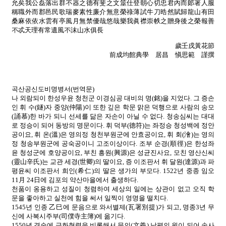
允矣我公磊落出群不器之德有斐之文筮仕登朝心切忠君內而郞署人服
稱職外而郡邑民歌瑞麥素性廉介無意榮祿薄試牛刀晧然賦歸龍山有田
桑麻依依水雲有亭風月無禁優哉悠哉樂我眞襟崇帙之贈身後之榮報善
不忒天理有常遺風不沫山水俱長
歲壬戌黃花節
前成均館典學 居昌 愼思範 謹撰
곡산공신도비명병서(번역문)
나 외람되이 한성우윤 청천군 이경심공 대비의 명(銘)을 지었다. 그 증손
인 휘 수(鐩)자 중양(仲陽)이 또한 깊은 학문 맑은 덕행으로 사람의 송모
(誦慕)한 바가 되니 선세를 닮은 자손이 아닐 수 없다. 청송심씨는 대대
로 정승이 되어 동방의 명문이다. 휘 덕부(德符)는 좌정승 청성백에 정안
공이요, 휘 온(溫)은 영의정 청천부원군에 안효공이요, 휘 회(澮)는 영의
정 청송부원군에 공숙공이니 고조이상이다. 조부 순경(順徑)은 한성좌
윤 청성군에 호양공이요, 부친 흥원(興源)은 성균진사요, 모친 영산신씨
(靈山辛氏)는 교관 세경(世卿)의 딸이요, 증 이조판서 휘 달원(達源)과 파
평윤씨 이조판서 희인(希仁)의 딸은 생가의 부모다. 1522년 중종 임오
11月 24日에 김포의 약산마을에서 출생하다.
천품이 옹용하고 성질이 청렴하여 세상의 일에는 상관이 없고 오직 학
문을 좋아하고 실천에 힘을 써서 일찍이 영명을 떨치다.
1545년 인종 乙巳에 문음으로 와서별제(瓦署別提)가 되고, 명종3년 무
신에 사복시주부(司僕寺主簿)에 옮기다.
1550년 경술에 금화현령을 비롯해서 문의(文義) 남평의 원이 되어 송사