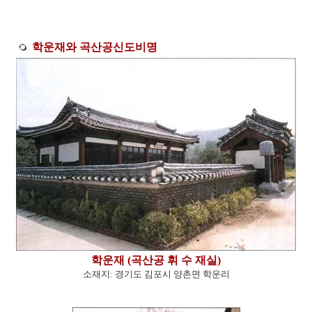
학운재와 곡산공신도비명
학운재 (곡산공 휘 수 재실)
소재지: 경기도 김포시 양촌면 학운리