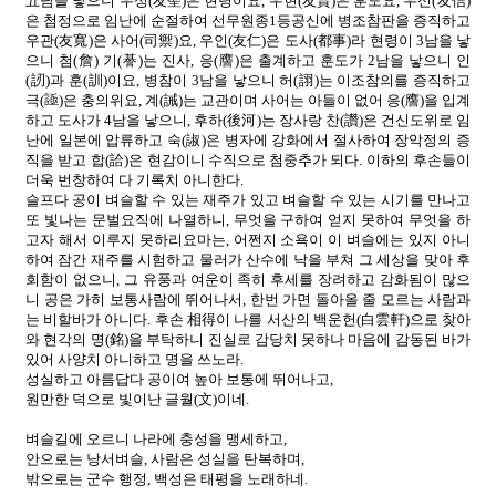
五남을 낳으니 우성(友聖)은 현령이요, 우현(友賢)은 훈도요, 우신(友信)
은 첨정으로 임난에 순절하여 선무원종1등공신에 병조참판을 증직하고
우관(友寬)은 사어(司禦)요, 우인(友仁)은 도사(都事)라 현령이 3남을 낳
으니 첨(詹) 기(諅)는 진사, 응(譍)은 출계하고 훈도가 2남을 낳으니 인
(訒)과 훈(訓)이요, 병참이 3남을 낳으니 허(詡)는 이조참의를 증직하고
극(
)은 충의위요, 계(誡)는 교관이며 사어는 아들이 없어 응(譍)을 입계
하고 도사가 4남을 낳으니, 후하(後河)는 장사랑 찬(讚)은 건신도위로 임
난에 일본에 압류하고 숙(諔)은 병자에 강화에서 절사하여 장악정의 증
직을 받고 합(詥)은 현감이니 수직으로 첨중추가 되다. 이하의 후손들이
더욱 번창하여 다 기록치 아니한다.
슬프다 공이 벼슬할 수 있는 재주가 있고 벼슬할 수 있는 시기를 만나고
또 빛나는 문벌요직에 나열하니, 무엇을 구하여 얻지 못하여 무엇을 하
고자 해서 이루지 못하리요마는, 어쩐지 소욕이 이 벼슬에는 있지 아니
하여 잠간 재주를 시험하고 물러가 산수에 낙을 부쳐 그 세상을 맞아 후
회함이 없으니, 그 유풍과 여운이 족히 후세를 장려하고 감화됨이 많으
니 공은 가히 보통사람에 뛰어나서, 한번 가면 돌아올 줄 모르는 사람과
는 비할바가 아니다. 후손 相得이 나를 서산의 백운헌(白雲軒)으로 찾아
와 현각의 명(銘)을 부탁하니 진실로 감당치 못하나 마음에 감동된 바가
있어 사양치 아니하고 명을 쓰노라.
성실하고 아름답다 공이여 높아 보통에 뛰어나고,
원만한 덕으로 빛이난 글월(文)이네.
벼슬길에 오르니 나라에 충성을 맹세하고,
안으로는 낭서벼슬, 사람은 성실을 탄복하며,
밖으로는 군수 행정, 백성은 태평을 노래하네.