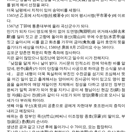
를 밝게 해서 선정을 펴다.
더욱 남평에서 치적이 있어 송덕비를 세웠다.
1565년 乙丑에 사직서령(社稷署令)이 되어 평시서령(平市署令)에 이르
다.
1567년 丁卯에 통훈대부에 올라 곡산군수가 되다.
만기가 되자 다시 영도에 뜻이 없어 도연명(陶淵明)의 귀거래사(歸去來
辭)를 달리 짓고 곧 고향에 돌아와 용산(龍山)의 우에 수운정(水雲亭)을
짓고 술마시며 시를 읊고 화초를 가꾸며 금어(禽魚)를 길러 호연의 뜻을
즐기다가 세상을 마치니, 1580년 庚辰 8月 25日이요 수는 58이다.
김포군 양촌면 학운리 학현 축좌에 장사하다.
지은 글이 많았으나 임진난에 없어지고 일수의 시가 전해지다.
「낮잠을 달게 자니 날이 밝다. 가시문의 인적소리 전에 약속한 바를 알
았네, 편주(扁舟)가 이미 단장을 마치니 사공으로 하여금 한 소식을 보내
네」 공은 내행이 더욱 독실하여 부친인 수찬공을 섬기되 조심해서 뜻
을 어긴 일이 없고 출계해서는 양아버지 진사공이 덕이 있고도 명이 짧
음을 슬퍼하여 매양 제일이면 치제해서 정성을 다하고 생모인 정부인
윤씨가 일찍 과부가 되어 뜻을 지키니 공이 세 형님이신 현감 진(鎭) 첨
정 자(鎡) 감사 전(銓)과 같이 다 사또가 되어 영양(榮養)으로 모시니 일
세가 다 부러워 하더라.
셋째 아들 우신(友信)의 공훈으로 공에게 자헌대부 호조판서의 증직이
내리고 예장되다.
배위는 증 정부인 죽산(竹山)박씨니 이조정랑 종호(宗豪)의 딸이요, 부
정(副正) 훈(勳)의 손녀라.
생년은 공과 같고 12년 후에 돌아가니 수 70이요, 묘는 합장하다.