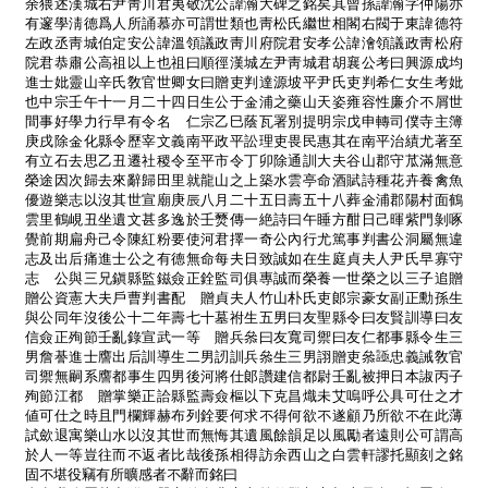
余猥述漢城右尹靑川君夷敬沈公諱瀚大碑之銘矣其曾孫諱瀚字仲陽亦
有邃學淸德爲人所誦慕亦可謂世類也靑松氏繼世相閣右閥于東諱德符
左政丞靑城伯定安公諱溫領議政靑川府院君安孝公諱澮領議政靑松府
院君恭肅公高祖以上也祖曰順徑漢城左尹靑城君胡襄公考曰興源成均
進士妣靈山辛氏敎官世卿女曰贈吏判達源坡平尹氏吏判希仁女生考妣
也中宗壬午十一月二十四日生公于金浦之藥山天姿雍容性廉介不屑世
間事好學力行早有令名 仁宗乙巳蔭瓦署別提明宗戊申轉司僕寺主簿
庚戌除金化縣令歷宰文義南平政平訟理吏畏民惠其在南平治績尤著至
有立石去思乙丑遷社稷令至平市令丁卯除通訓大夫谷山郡守苽滿無意
榮途因次歸去來辭歸田里就龍山之上築水雲亭命酒賦詩種花卉養禽魚
優遊樂志以沒其世宣廟庚辰八月二十五日壽五十八葬金浦郡陽村面鶴
雲里鶴峴丑坐遺文甚多逸於壬燹傳一絶詩曰午睡方酣日己暉紫門剝啄
覺前期扁舟己令陳紅粉要使河君擇一奇公內行尤篤事判書公洞屬無違
志及出后痛進士公之有德無命每夫日致誠如在生庭貞夫人尹氏早寡守
志 公與三兄鎭縣監鎡僉正銓監司俱專誠而榮養一世榮之以三子追贈
贈公資憲大夫戶曹判書配 贈貞夫人竹山朴氏吏郞宗豪女副正勳孫生
與公同年沒後公十二年壽七十墓祔生五男曰友聖縣令曰友賢訓導曰友
信僉正殉節壬亂錄宣武一等 贈兵叅曰友寬司禦曰友仁都事縣令生三
男詹諅進士譍出后訓導生二男訒訓兵叅生三男詡贈吏叅
忠義誡敎官
司禦無嗣系譍都事生四男後河將仕郞讚建信都尉壬亂被押日本諔丙子
殉節江都 贈掌樂正詥縣監壽僉樞以下克昌熾未艾嗚呼公具可仕之才
値可仕之時且門欄輝赫布列銓要何求不得何欲不遂顧乃所欲不在此薄
試歛退寓樂山水以沒其世而無悔其遺風餘韻足以風勵者遠則公可謂高
於人一等豈往而不返者比哉後孫相得訪余西山之白雲軒謬托顯刻之銘
固不堪役竊有所曠感者不辭而銘曰