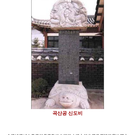
곡산공 신도비