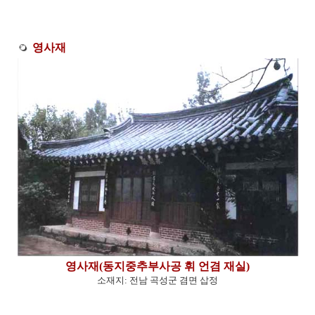
영사재
영사재(동지중추부사공 휘 언겸 재실)
소재지: 전남 곡성군 겸면 삽정