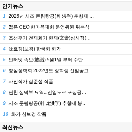
인기뉴스
1
2026년 시조 문림랑공(휘 洪孚) 춘향제 …
2
젊은 CEO 한마음대회 운영위원 위촉식
3
조선후기 천재화가 현재(玄齋)심사정(…
4
沈효정(보경) 한국화 화가
5
인터넷 족보(族譜) 5월1일 부터 수단 …
6
청심장학회 2022년도 장학생 선발공고
7
사진작가 심준섭 작품
8
연천 심덕부 묘역...진입도로 포장공…
9
시조 문림랑공(휘 沈洪孚) 추향제 봉…
10
화가 심보경 작품
최신뉴스