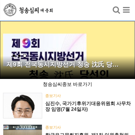
검색
제9회 전국동시지방선거 청송 沈氏 당…
청송심씨종보 바로가기
종보기사
심진수, 국가기후위기대응위원회 사무차
장 임명(7월 24일자)
종보기사