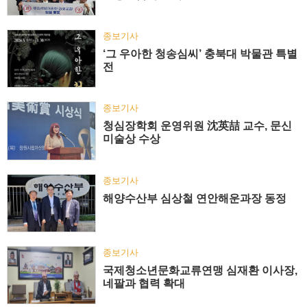
종보기사
‘그 우아한 청송심씨’ 충북대 박물관 특별
전
종보기사
청심장학회 운영위원 沈英喆 교수, 문신
미술상 수상
종보기사
해양수산부 심상철 연안해운과장 동정
종보기사
국제청소년문화교류연맹 심재환 이사장,
네팔과 협력 확대