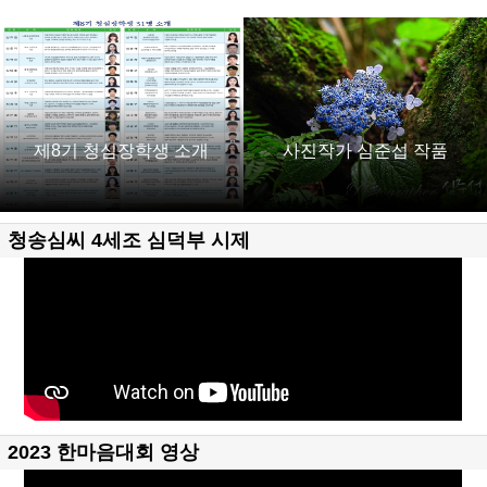
제8기 청심장학생 소개
사진작가 심준섭 작품
청송심씨 4세조 심덕부 시제
2023 한마음대회 영상