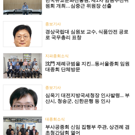
한국유교문화진흥원, 제1차 임원추천위
원회 개최…심중근 위원장 선출
종보기사
경상국립대 심원보 교수, 식품안전 공로
로 국무총리 표창
지파종회소식
沈門 제례규범을 지킨...동서울종회 임원
대종회 단체방문
종보기사
심욱기 대전지방국세청장 인사발령... 부
산시, 청송군, 신한은행 등 인사
대종회소식
부사공종회 신임 집행부 주관, 상견례 겸
초청간담회 열어