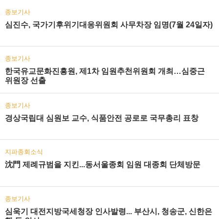
종보기사
심진수, 국가기후위기대응위원회 사무차장 임명(7월 24일자)
종보기사
한국유교문화진흥원, 제1차 임원추천위원회 개최…심중근
위원장 선출
종보기사
경상국립대 심원보 교수, 식품안전 공로로 국무총리 표창
지파종회소식
沈門 제례규범을 지킨...동서울종회 임원 대종회 단체방문
종보기사
심욱기 대전지방국세청장 인사발령... 부산시, 청송군, 신한은