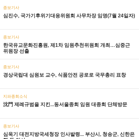
종보기사
심진수, 국가기후위기대응위원회 사무차장 임명(7월 24일자)
종보기사
한국유교문화진흥원, 제1차 임원추천위원회 개최…심중근
위원장 선출
종보기사
경상국립대 심원보 교수, 식품안전 공로로 국무총리 표창
지파종회소식
沈門 제례규범을 지킨...동서울종회 임원 대종회 단체방문
종보기사
심욱기 대전지방국세청장 인사발령... 부산시, 청송군, 신한은