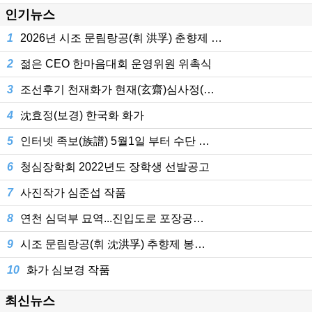
인기뉴스
1
2026년 시조 문림랑공(휘 洪孚) 춘향제 …
2
젊은 CEO 한마음대회 운영위원 위촉식
3
조선후기 천재화가 현재(玄齋)심사정(…
4
沈효정(보경) 한국화 화가
5
인터넷 족보(族譜) 5월1일 부터 수단 …
6
청심장학회 2022년도 장학생 선발공고
7
사진작가 심준섭 작품
8
연천 심덕부 묘역...진입도로 포장공…
9
시조 문림랑공(휘 沈洪孚) 추향제 봉…
10
화가 심보경 작품
최신뉴스