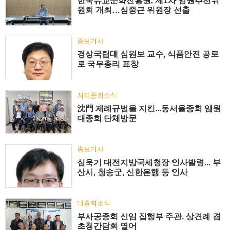
한국유교문화진흥원, 제1차 임원추천위
원회 개최…심중근 위원장 선출
종보기사
경상국립대 심원보 교수, 식품안전 공로
로 국무총리 표창
지파종회소식
沈門 제례규범을 지킨...동서울종회 임원
대종회 단체방문
종보기사
심욱기 대전지방국세청장 인사발령... 부
산시, 청송군, 신한은행 등 인사
대종회소식
부사공종회 신임 집행부 주관, 상견례 겸
초청간담회 열어