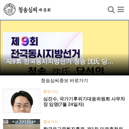
검색
제9회 전국동시지방선거 청송 沈氏 당…
청송심씨종보 바로가기
종보기사
심진수, 국가기후위기대응위원회 사무차
장 임명(7월 24일자)
종보기사