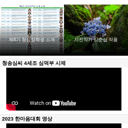
제8기 청심장학생 소개
사진작가 심준섭 작품
청송심씨 4세조 심덕부 시제
2023 한마음대회 영상