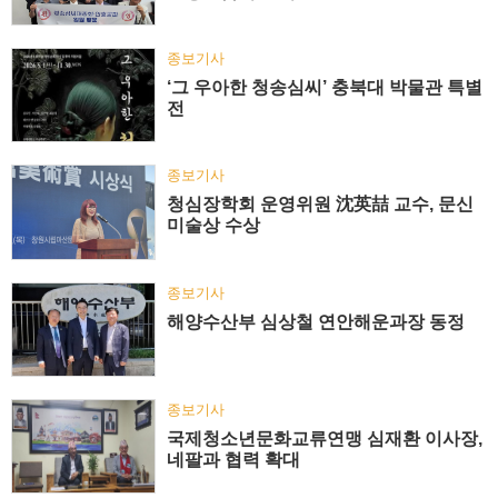
종보기사
‘그 우아한 청송심씨’ 충북대 박물관 특별
전
종보기사
청심장학회 운영위원 沈英喆 교수, 문신
미술상 수상
종보기사
해양수산부 심상철 연안해운과장 동정
종보기사
국제청소년문화교류연맹 심재환 이사장,
네팔과 협력 확대