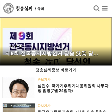
검색
제9회 전국동시지방선거 청송 沈氏 당…
청송심씨종보 바로가기
종보기사
심진수, 국가기후위기대응위원회 사무차
장 임명(7월 24일자)
종보기사