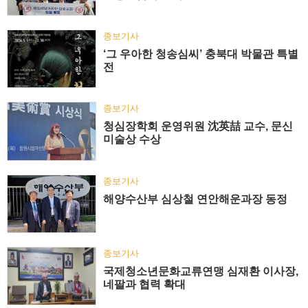
종보기사
‘그 우아한 청송심씨’ 충북대 박물관 특별
전
종보기사
청심장학회 운영위원 沈英喆 교수, 문신
미술상 수상
종보기사
해양수산부 심상철 연안해운과장 동정
종보기사
국제청소년문화교류연맹 심재환 이사장,
네팔과 협력 확대