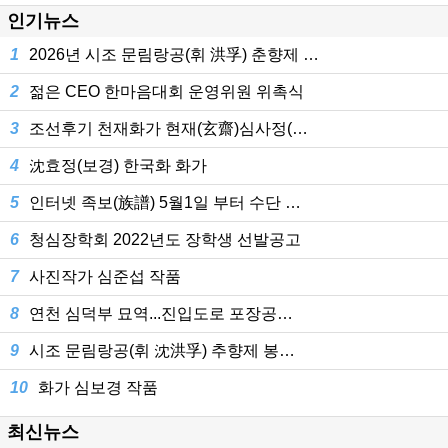
인기뉴스
1
2026년 시조 문림랑공(휘 洪孚) 춘향제 …
2
젊은 CEO 한마음대회 운영위원 위촉식
3
조선후기 천재화가 현재(玄齋)심사정(…
4
沈효정(보경) 한국화 화가
5
인터넷 족보(族譜) 5월1일 부터 수단 …
6
청심장학회 2022년도 장학생 선발공고
7
사진작가 심준섭 작품
8
연천 심덕부 묘역...진입도로 포장공…
9
시조 문림랑공(휘 沈洪孚) 추향제 봉…
10
화가 심보경 작품
최신뉴스