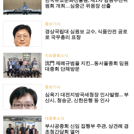
한국유교문화진흥원, 제1차 임원추천위
원회 개최…심중근 위원장 선출
종보기사
경상국립대 심원보 교수, 식품안전 공로
로 국무총리 표창
지파종회소식
沈門 제례규범을 지킨...동서울종회 임원
대종회 단체방문
종보기사
심욱기 대전지방국세청장 인사발령... 부
산시, 청송군, 신한은행 등 인사
대종회소식
부사공종회 신임 집행부 주관, 상견례 겸
초청간담회 열어