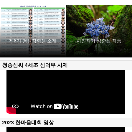
제8기 청심장학생 소개
사진작가 심준섭 작품
청송심씨 4세조 심덕부 시제
2023 한마음대회 영상