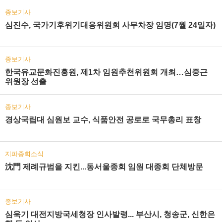
종보기사
심진수, 국가기후위기대응위원회 사무차장 임명(7월 24일자)
종보기사
한국유교문화진흥원, 제1차 임원추천위원회 개최…심중근
위원장 선출
종보기사
경상국립대 심원보 교수, 식품안전 공로로 국무총리 표창
지파종회소식
沈門 제례규범을 지킨...동서울종회 임원 대종회 단체방문
종보기사
심욱기 대전지방국세청장 인사발령... 부산시, 청송군, 신한은