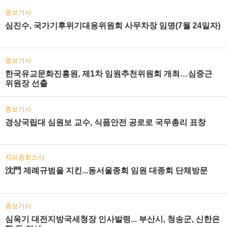
종보기사
심진수, 국가기후위기대응위원회 사무차장 임명(7월 24일자)
종보기사
한국유교문화진흥원, 제1차 임원추천위원회 개최…심중근
위원장 선출
종보기사
경상국립대 심원보 교수, 식품안전 공로로 국무총리 표창
지파종회소식
沈門 제례규범을 지킨...동서울종회 임원 대종회 단체방문
종보기사
심욱기 대전지방국세청장 인사발령... 부산시, 청송군, 신한은