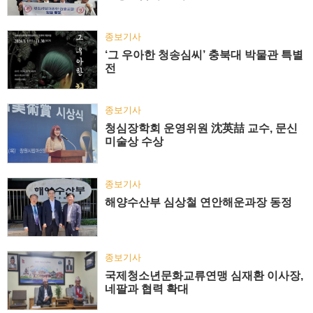
종보기사
‘그 우아한 청송심씨’ 충북대 박물관 특별
전
종보기사
청심장학회 운영위원 沈英喆 교수, 문신
미술상 수상
종보기사
해양수산부 심상철 연안해운과장 동정
종보기사
국제청소년문화교류연맹 심재환 이사장,
네팔과 협력 확대