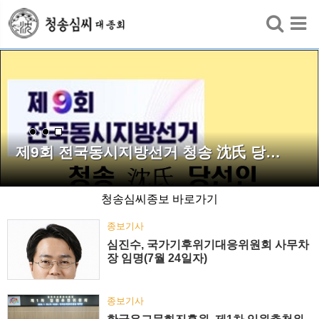
검색
제9회 전국동시지방선거 청송 沈氏 당…
청송심씨종보 바로가기
종보기사
심진수, 국가기후위기대응위원회 사무차
장 임명(7월 24일자)
종보기사