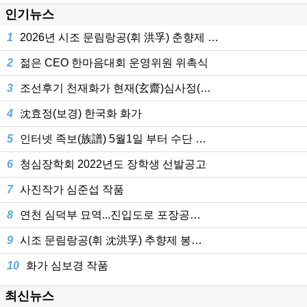
인기뉴스
1
2026년 시조 문림랑공(휘 洪孚) 춘향제 …
2
젊은 CEO 한마음대회 운영위원 위촉식
3
조선후기 천재화가 현재(玄齋)심사정(…
4
沈효정(보경) 한국화 화가
5
인터넷 족보(族譜) 5월1일 부터 수단 …
6
청심장학회 2022년도 장학생 선발공고
7
사진작가 심준섭 작품
8
연천 심덕부 묘역...진입도로 포장공…
9
시조 문림랑공(휘 沈洪孚) 추향제 봉…
10
화가 심보경 작품
최신뉴스