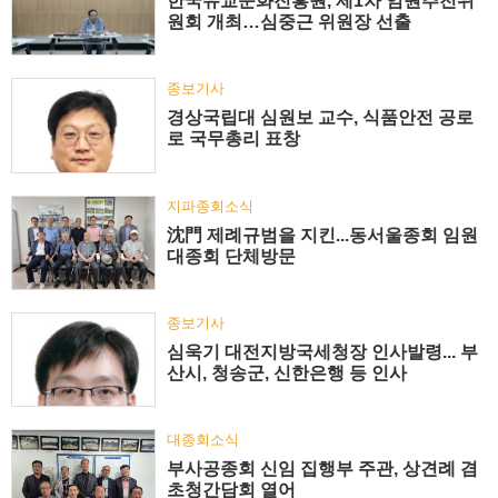
한국유교문화진흥원, 제1차 임원추천위
원회 개최…심중근 위원장 선출
종보기사
경상국립대 심원보 교수, 식품안전 공로
로 국무총리 표창
지파종회소식
沈門 제례규범을 지킨...동서울종회 임원
대종회 단체방문
종보기사
심욱기 대전지방국세청장 인사발령... 부
산시, 청송군, 신한은행 등 인사
대종회소식
부사공종회 신임 집행부 주관, 상견례 겸
초청간담회 열어