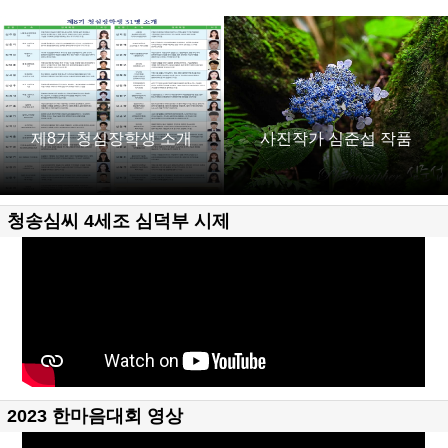
제8기 청심장학생 소개
사진작가 심준섭 작품
청송심씨 4세조 심덕부 시제
2023 한마음대회 영상