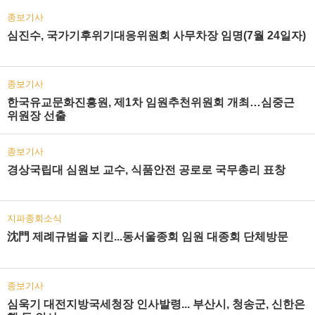
종보기사
심진수, 국가기후위기대응위원회 사무차장 임명(7월 24일자)
종보기사
한국유교문화진흥원, 제1차 임원추천위원회 개최…심중근
위원장 선출
종보기사
경상국립대 심원보 교수, 식품안전 공로로 국무총리 표창
지파종회소식
沈門 제례규범을 지킨...동서울종회 임원 대종회 단체방문
종보기사
심욱기 대전지방국세청장 인사발령... 부산시, 청송군, 신한은