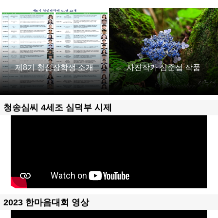
제8기 청심장학생 소개
사진작가 심준섭 작품
청송심씨 4세조 심덕부 시제
2023 한마음대회 영상