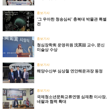
종보기사
‘그 우아한 청송심씨’ 충북대 박물관 특별
전
종보기사
청심장학회 운영위원 沈英喆 교수, 문신
미술상 수상
종보기사
해양수산부 심상철 연안해운과장 동정
종보기사
국제청소년문화교류연맹 심재환 이사장,
네팔과 협력 확대