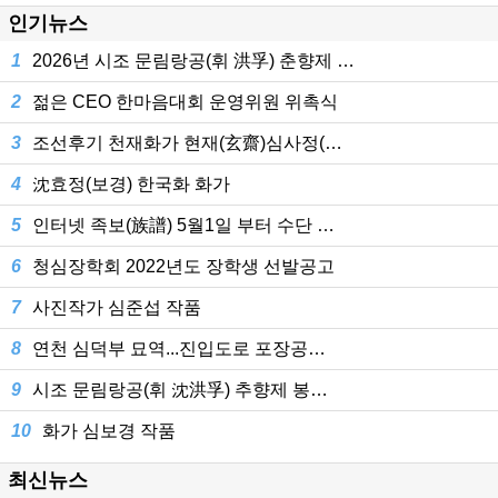
인기뉴스
1
2026년 시조 문림랑공(휘 洪孚) 춘향제 …
2
젊은 CEO 한마음대회 운영위원 위촉식
3
조선후기 천재화가 현재(玄齋)심사정(…
4
沈효정(보경) 한국화 화가
5
인터넷 족보(族譜) 5월1일 부터 수단 …
6
청심장학회 2022년도 장학생 선발공고
7
사진작가 심준섭 작품
8
연천 심덕부 묘역...진입도로 포장공…
9
시조 문림랑공(휘 沈洪孚) 추향제 봉…
10
화가 심보경 작품
최신뉴스