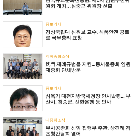
한국유교문화진흥원, 제1차 임원추천위
원회 개최…심중근 위원장 선출
종보기사
경상국립대 심원보 교수, 식품안전 공로
로 국무총리 표창
지파종회소식
沈門 제례규범을 지킨...동서울종회 임원
대종회 단체방문
종보기사
심욱기 대전지방국세청장 인사발령... 부
산시, 청송군, 신한은행 등 인사
대종회소식
부사공종회 신임 집행부 주관, 상견례 겸
초청간담회 열어