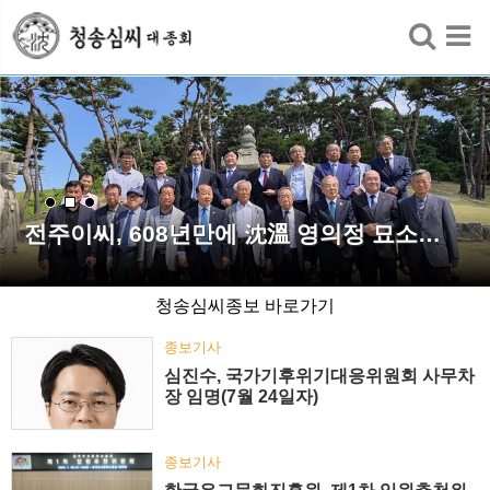
검색
전주이씨, 608년만에 沈溫 영의정 묘소…
청송심씨종보 바로가기
종보기사
심진수, 국가기후위기대응위원회 사무차
장 임명(7월 24일자)
종보기사