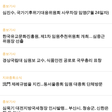
종보기사
심진수, 국가기후위기대응위원회 사무차장 임명(7월 24일자)
종보기사
한국유교문화진흥원, 제1차 임원추천위원회 개최…심중근
위원장 선출
종보기사
경상국립대 심원보 교수, 식품안전 공로로 국무총리 표창
지파종회소식
沈門 제례규범을 지킨...동서울종회 임원 대종회 단체방문
종보기사
심욱기 대전지방국세청장 인사발령... 부산시, 청송군, 신한은