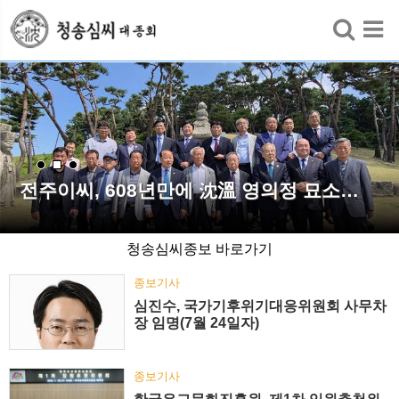
검색
전주이씨, 608년만에 沈溫 영의정 묘소…
청송심씨종보 바로가기
종보기사
심진수, 국가기후위기대응위원회 사무차
장 임명(7월 24일자)
종보기사