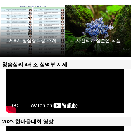
제8기 청심장학생 소개
사진작가 심준섭 작품
청송심씨 4세조 심덕부 시제
2023 한마음대회 영상