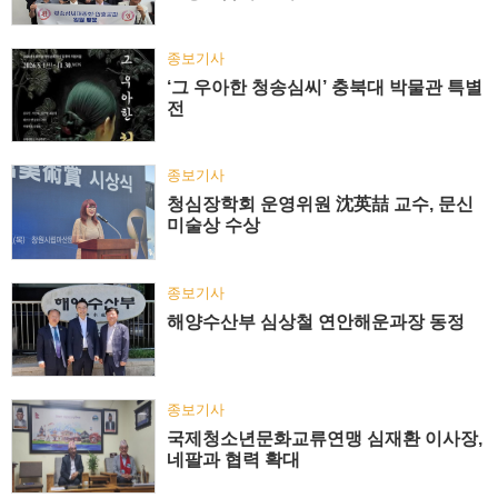
종보기사
‘그 우아한 청송심씨’ 충북대 박물관 특별
전
종보기사
청심장학회 운영위원 沈英喆 교수, 문신
미술상 수상
종보기사
해양수산부 심상철 연안해운과장 동정
종보기사
국제청소년문화교류연맹 심재환 이사장,
네팔과 협력 확대