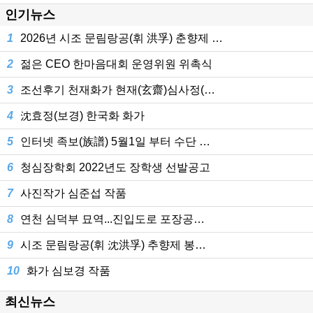
인기뉴스
1
2026년 시조 문림랑공(휘 洪孚) 춘향제 …
2
젊은 CEO 한마음대회 운영위원 위촉식
3
조선후기 천재화가 현재(玄齋)심사정(…
4
沈효정(보경) 한국화 화가
5
인터넷 족보(族譜) 5월1일 부터 수단 …
6
청심장학회 2022년도 장학생 선발공고
7
사진작가 심준섭 작품
8
연천 심덕부 묘역...진입도로 포장공…
9
시조 문림랑공(휘 沈洪孚) 추향제 봉…
10
화가 심보경 작품
최신뉴스