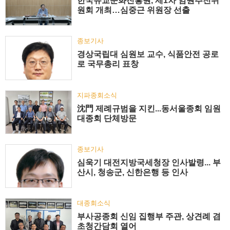
한국유교문화진흥원, 제1차 임원추천위
원회 개최…심중근 위원장 선출
종보기사
경상국립대 심원보 교수, 식품안전 공로
로 국무총리 표창
지파종회소식
沈門 제례규범을 지킨...동서울종회 임원
대종회 단체방문
종보기사
심욱기 대전지방국세청장 인사발령... 부
산시, 청송군, 신한은행 등 인사
대종회소식
부사공종회 신임 집행부 주관, 상견례 겸
초청간담회 열어