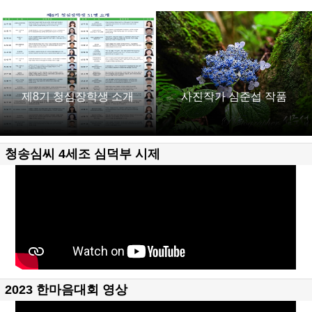
제8기 청심장학생 소개
사진작가 심준섭 작품
청송심씨 4세조 심덕부 시제
2023 한마음대회 영상