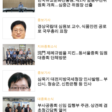
한국유교문화진흥원, 제1차 임원추천위
원회 개최…심중근 위원장 선출
종보기사
경상국립대 심원보 교수, 식품안전 공로
로 국무총리 표창
지파종회소식
沈門 제례규범을 지킨...동서울종회 임원
대종회 단체방문
종보기사
심욱기 대전지방국세청장 인사발령... 부
산시, 청송군, 신한은행 등 인사
대종회소식
부사공종회 신임 집행부 주관, 상견례 겸
초청간담회 열어