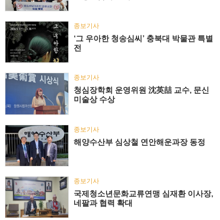
종보기사
‘그 우아한 청송심씨’ 충북대 박물관 특별
전
종보기사
청심장학회 운영위원 沈英喆 교수, 문신
미술상 수상
종보기사
해양수산부 심상철 연안해운과장 동정
종보기사
국제청소년문화교류연맹 심재환 이사장,
네팔과 협력 확대