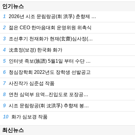
인기뉴스
1
2026년 시조 문림랑공(휘 洪孚) 춘향제 …
2
젊은 CEO 한마음대회 운영위원 위촉식
3
조선후기 천재화가 현재(玄齋)심사정(…
4
沈효정(보경) 한국화 화가
5
인터넷 족보(族譜) 5월1일 부터 수단 …
6
청심장학회 2022년도 장학생 선발공고
7
사진작가 심준섭 작품
8
연천 심덕부 묘역...진입도로 포장공…
9
시조 문림랑공(휘 沈洪孚) 추향제 봉…
10
화가 심보경 작품
최신뉴스