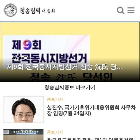
검색
제9회 전국동시지방선거 청송 沈氏 당…
청송심씨종보 바로가기
종보기사
심진수, 국가기후위기대응위원회 사무차
장 임명(7월 24일자)
종보기사