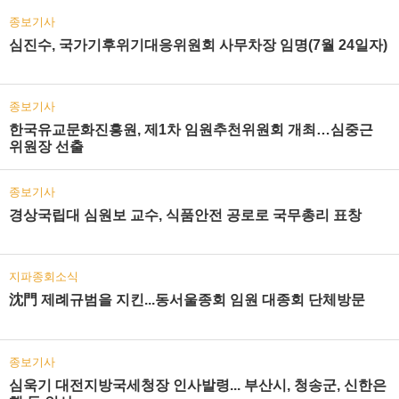
종보기사
심진수, 국가기후위기대응위원회 사무차장 임명(7월 24일자)
종보기사
한국유교문화진흥원, 제1차 임원추천위원회 개최…심중근
위원장 선출
종보기사
경상국립대 심원보 교수, 식품안전 공로로 국무총리 표창
지파종회소식
沈門 제례규범을 지킨...동서울종회 임원 대종회 단체방문
종보기사
심욱기 대전지방국세청장 인사발령... 부산시, 청송군, 신한은