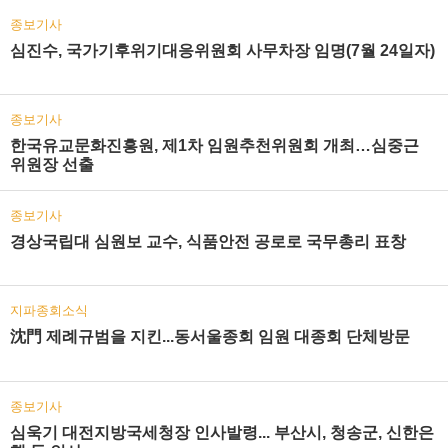
종보기사
심진수, 국가기후위기대응위원회 사무차장 임명(7월 24일자)
종보기사
한국유교문화진흥원, 제1차 임원추천위원회 개최…심중근
위원장 선출
종보기사
경상국립대 심원보 교수, 식품안전 공로로 국무총리 표창
지파종회소식
沈門 제례규범을 지킨...동서울종회 임원 대종회 단체방문
종보기사
심욱기 대전지방국세청장 인사발령... 부산시, 청송군, 신한은