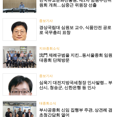
한국유교문화진흥원, 제1차 임원추천위
원회 개최…심중근 위원장 선출
종보기사
경상국립대 심원보 교수, 식품안전 공로
로 국무총리 표창
지파종회소식
沈門 제례규범을 지킨...동서울종회 임원
대종회 단체방문
종보기사
심욱기 대전지방국세청장 인사발령... 부
산시, 청송군, 신한은행 등 인사
대종회소식
부사공종회 신임 집행부 주관, 상견례 겸
초청간담회 열어