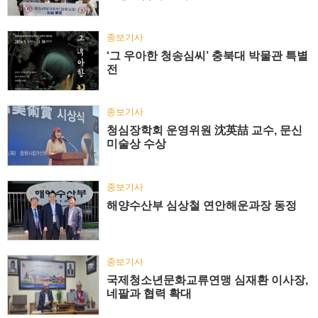
종보기사
‘그 우아한 청송심씨’ 충북대 박물관 특별
전
종보기사
청심장학회 운영위원 沈英喆 교수, 문신
미술상 수상
종보기사
해양수산부 심상철 연안해운과장 동정
종보기사
국제청소년문화교류연맹 심재환 이사장,
네팔과 협력 확대