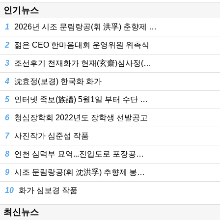
인기뉴스
1
2026년 시조 문림랑공(휘 洪孚) 춘향제 …
2
젊은 CEO 한마음대회 운영위원 위촉식
3
조선후기 천재화가 현재(玄齋)심사정(…
4
沈효정(보경) 한국화 화가
5
인터넷 족보(族譜) 5월1일 부터 수단 …
6
청심장학회 2022년도 장학생 선발공고
7
사진작가 심준섭 작품
8
연천 심덕부 묘역...진입도로 포장공…
9
시조 문림랑공(휘 沈洪孚) 추향제 봉…
10
화가 심보경 작품
최신뉴스