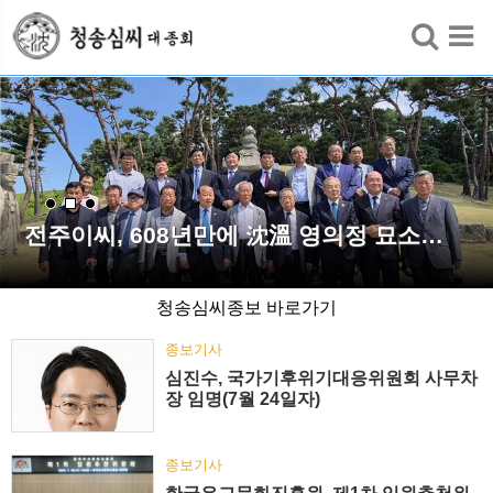
검색
전주이씨, 608년만에 沈溫 영의정 묘소…
청송심씨종보 바로가기
종보기사
심진수, 국가기후위기대응위원회 사무차
장 임명(7월 24일자)
종보기사