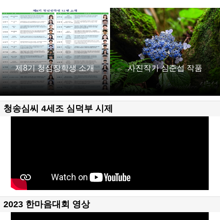
제8기 청심장학생 소개
사진작가 심준섭 작품
청송심씨 4세조 심덕부 시제
2023 한마음대회 영상