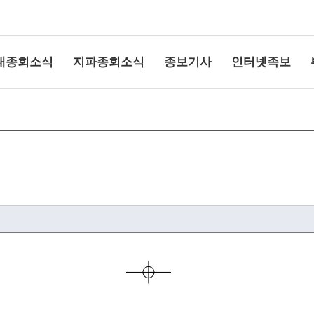
대종회소식
지파종회소식
종보기사
인터넷족보
상단여백