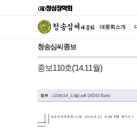
대종회소개
청송심씨종보
종보110호('14.11월)
첨부
:
110호(14_11월).pdf (16243 Byte)