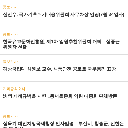
종보기사
심진수, 국가기후위기대응위원회 사무차장 임명(7월 24일자)
종보기사
한국유교문화진흥원, 제1차 임원추천위원회 개최…심중근
위원장 선출
종보기사
경상국립대 심원보 교수, 식품안전 공로로 국무총리 표창
지파종회소식
沈門 제례규범을 지킨...동서울종회 임원 대종회 단체방문
종보기사
심욱기 대전지방국세청장 인사발령... 부산시, 청송군, 신한은