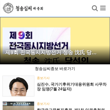
검색
제9회 전국동시지방선거 청송 沈氏 당…
청송심씨종보 바로가기
종보기사
심진수, 국가기후위기대응위원회 사무차
장 임명(7월 24일자)
종보기사