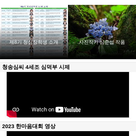
제8기 청심장학생 소개
사진작가 심준섭 작품
청송심씨 4세조 심덕부 시제
2023 한마음대회 영상