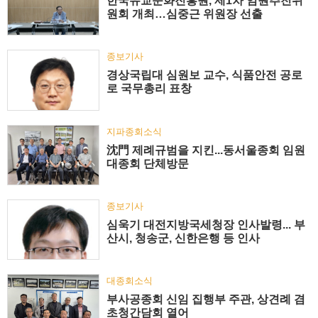
한국유교문화진흥원, 제1차 임원추천위
원회 개최…심중근 위원장 선출
종보기사
경상국립대 심원보 교수, 식품안전 공로
로 국무총리 표창
지파종회소식
沈門 제례규범을 지킨...동서울종회 임원
대종회 단체방문
종보기사
심욱기 대전지방국세청장 인사발령... 부
산시, 청송군, 신한은행 등 인사
대종회소식
부사공종회 신임 집행부 주관, 상견례 겸
초청간담회 열어