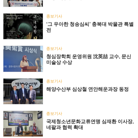
종보기사
‘그 우아한 청송심씨’ 충북대 박물관 특별
전
종보기사
청심장학회 운영위원 沈英喆 교수, 문신
미술상 수상
종보기사
해양수산부 심상철 연안해운과장 동정
종보기사
국제청소년문화교류연맹 심재환 이사장,
네팔과 협력 확대