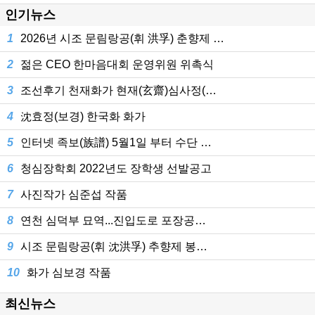
인기뉴스
1
2026년 시조 문림랑공(휘 洪孚) 춘향제 …
2
젊은 CEO 한마음대회 운영위원 위촉식
3
조선후기 천재화가 현재(玄齋)심사정(…
4
沈효정(보경) 한국화 화가
5
인터넷 족보(族譜) 5월1일 부터 수단 …
6
청심장학회 2022년도 장학생 선발공고
7
사진작가 심준섭 작품
8
연천 심덕부 묘역...진입도로 포장공…
9
시조 문림랑공(휘 沈洪孚) 추향제 봉…
10
화가 심보경 작품
최신뉴스