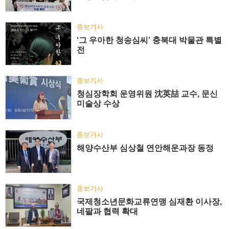
종보기사
‘그 우아한 청송심씨’ 충북대 박물관 특별
전
종보기사
청심장학회 운영위원 沈英喆 교수, 문신
미술상 수상
종보기사
해양수산부 심상철 연안해운과장 동정
종보기사
국제청소년문화교류연맹 심재환 이사장,
네팔과 협력 확대