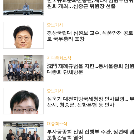
한국유교문화진흥원, 제1차 임원추천위
원회 개최…심중근 위원장 선출
종보기사
경상국립대 심원보 교수, 식품안전 공로
로 국무총리 표창
지파종회소식
沈門 제례규범을 지킨...동서울종회 임원
대종회 단체방문
종보기사
심욱기 대전지방국세청장 인사발령... 부
산시, 청송군, 신한은행 등 인사
대종회소식
부사공종회 신임 집행부 주관, 상견례 겸
초청간담회 열어