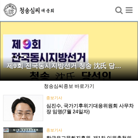
검색
제9회 전국동시지방선거 청송 沈氏 당…
청송심씨종보 바로가기
종보기사
심진수, 국가기후위기대응위원회 사무차
장 임명(7월 24일자)
종보기사