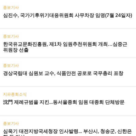
종보기사
심진수, 국가기후위기대응위원회 사무차장 임명(7월 24일자)
종보기사
한국유교문화진흥원, 제1차 임원추천위원회 개최…심중근
위원장 선출
종보기사
경상국립대 심원보 교수, 식품안전 공로로 국무총리 표창
지파종회소식
沈門 제례규범을 지킨...동서울종회 임원 대종회 단체방문
종보기사
심욱기 대전지방국세청장 인사발령... 부산시, 청송군, 신한은