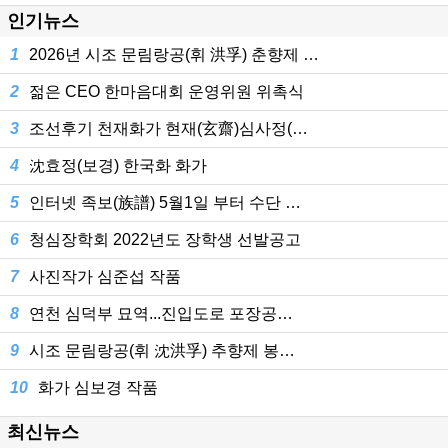
인기뉴스
1
2026년 시조 문림랑공(휘 洪孚) 춘향제 …
2
젊은 CEO 한마음대회 운영위원 위촉식
3
조선후기 천재화가 현재(玄齋)심사정(…
4
沈효정(보경) 한국화 화가
5
인터넷 족보(族譜) 5월1일 부터 수단 …
6
청심장학회 2022년도 장학생 선발공고
7
사진작가 심준섭 작품
8
연천 심덕부 묘역...진입도로 포장공…
9
시조 문림랑공(휘 沈洪孚) 추향제 봉…
10
화가 심보경 작품
최신뉴스