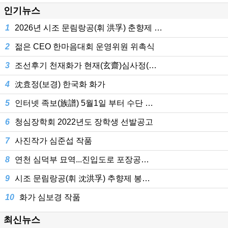
인기뉴스
1
2026년 시조 문림랑공(휘 洪孚) 춘향제 …
2
젊은 CEO 한마음대회 운영위원 위촉식
3
조선후기 천재화가 현재(玄齋)심사정(…
4
沈효정(보경) 한국화 화가
5
인터넷 족보(族譜) 5월1일 부터 수단 …
6
청심장학회 2022년도 장학생 선발공고
7
사진작가 심준섭 작품
8
연천 심덕부 묘역...진입도로 포장공…
9
시조 문림랑공(휘 沈洪孚) 추향제 봉…
10
화가 심보경 작품
최신뉴스