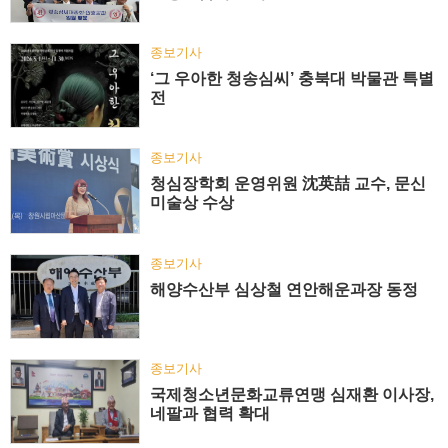
종보기사
‘그 우아한 청송심씨’ 충북대 박물관 특별
전
종보기사
청심장학회 운영위원 沈英喆 교수, 문신
미술상 수상
종보기사
해양수산부 심상철 연안해운과장 동정
종보기사
국제청소년문화교류연맹 심재환 이사장,
네팔과 협력 확대