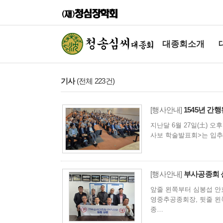
대종회소개
기사
(전체 223건)
[행사안내]
1545년 간
지난달 6월 27일(土) 
사보 학술발표회>는 입추
[행사안내]
부사공종회 
앞줄 왼쪽부터 심봉섭 안
영중추공종회장, 뒷줄 왼
종…