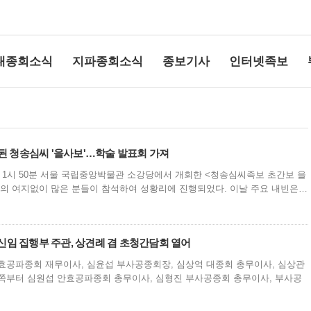
대종회소식
지파종회소식
종보기사
인터넷족보
행된 청송심씨 '을사보'…학술 발표회 가져
오후 1시 50분 서울 국립중앙박물관 소강당에서 개회한 <청송심씨족보 초간보 을
의 여지없이 많은 분들이 참석하여 성황리에 진행되었다. 이날 주요 내빈은…
상단여백
신임 집행부 주관, 상견례 겸 초청간담회 열어
효공파종회 재무이사, 심윤섭 부사공종회장, 심상억 대종회 총무이사, 심상관
쪽부터 심원섭 안효공파종회 총무이사, 심형진 부사공종회 총무이사, 부사공