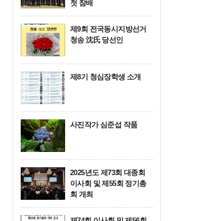
첫 참배
제9회 전국동시지방선거
청송 沈氏 당선인
제8기 청심장학생 소개
사진작가 심준섭 작품
2025년도 제73회 대종회
이사회 및 제55회 정기총
회 개최
제74회 이사회 및 제56회