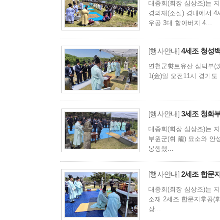
대종회(회장 심상조)는 지난
경의재(소실) 경내에서 4세
우공 3대 할아버지 4…
[행사안내]
4세조 청성백
연천군향토유산 심덕부(沈德
1(金)일 오전11시 경기
[행사안내]
3세조 청화부
대종회(회장 심상조)는 지난
부원군(휘 龍) 묘소와 안
봉행했…
[행사안내]
2세조 합문지
대종회(회장 심상조)는 지
소재 2세조 합문지후공(
장…