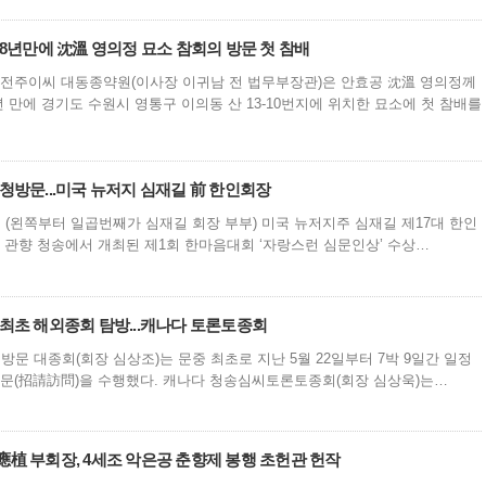
08년만에 沈溫 영의정 묘소 참회의 방문 첫 참배
0분 전주이씨 대동종약원(이사장 이귀남 전 법무부장관)은 안효공 沈溫 영의정께
년 만에 경기도 수원시 영통구 이의동 산 13-10번지에 위치한 묘소에 첫 참배를
청방문...미국 뉴저지 심재길 前 한인회장
집 (왼쪽부터 일곱번째가 심재길 회장 부부) 미국 뉴저지주 심재길 제17대 한인
23일 관향 청송에서 개최된 제1회 한마음대회 ‘자랑스런 심문인상’ 수상…
최초 해외종회 탐방...캐나다 토론토종회
 대종회(회장 심상조)는 문중 최초로 지난 5월 22일부터 7박 9일간 일정
방문(招請訪問)을 수행했다. 캐나다 청송심씨토론토종회(회장 심상욱)는…
植 부회장, 4세조 악은공 춘향제 봉행 초헌관 헌작