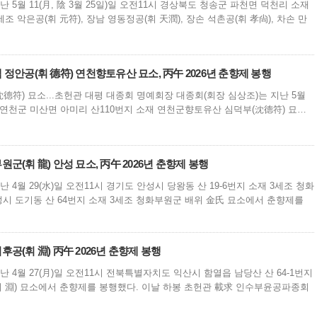
 5월 11(月, 陰 3월 25일)일 오전11시 경상북도 청송군 파천면 덕천리 소재
조 악은공(휘 元符), 장남 영동정공(휘 天潤), 장손 석촌공(휘 孝尙), 차손 만
 정안공(휘 德符) 연천향토유산 묘소, 丙午 2026년 춘향제 봉행
符) 묘소...초헌관 대평 대종회 명예회장 대종회(회장 심상조)는 지난 5월
도 연천군 미산면 아미리 산110번지 소재 연천군향토유산 심덕부(沈德符) 묘…
원군(휘 龍) 안성 묘소, 丙午 2026년 춘향제 봉행
 4월 29(水)일 오전11시 경기도 안성시 당왕동 산 19-6번지 소재 3세조 청화
성시 도기동 산 64번지 소재 3세조 청화부원군 배위 金氏 묘소에서 춘향제를
후공(휘 淵) 丙午 2026년 춘향제 봉행
난 4월 27(月)일 오전11시 전북특별자치도 익산시 함열읍 남당산 산 64-1번지
휘 淵) 묘소에서 춘향제를 봉행했다. 이날 하봉 초헌관 載求 인수부윤공파종회