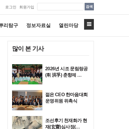
검색
로그인
회원가입
뿌리탐구
정보자료실
열린마당
많이 본 기사
2026년 시조 문림랑공
(휘 洪孚) 춘향제 …
젊은 CEO 한마음대회
운영위원 위촉식
조선후기 천재화가 현
재(玄齋)심사정(…