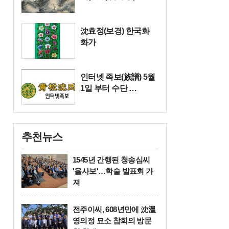
沈효정(보경) 한국화
화가
인터넷 족보(族譜) 5월
1일 부터 수단 …
추천뉴스
1545년 간행된 청송심씨
'을사보'…학술 발표회 가
져
전주이씨, 608년만에 沈溫
여백
영의정 묘소 참회의 방문