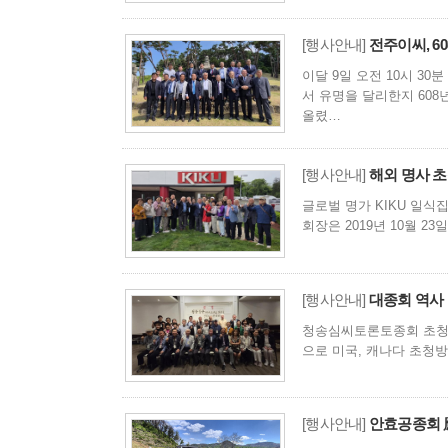
[행사안내]
전주이씨, 6
이달 9일 오전 10시 3
서 유명을 달리한지 608
올렸…
[행사안내]
해외 명사 초
글로벌 명가 KIKU 일식
회장은 2019년 10월 
[행사안내]
대종회 역사 
청송심씨토론토종회 초청방문
으로 미국, 캐나다 초청
[행사안내]
안효공종회 應