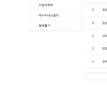
- 지방과축문
5
20
- 제사지내는절차
4
청송
- 향례홀기
3
새로
2
20
1
장