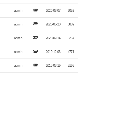
attachment
admin
2020-08-07
3052
attachment
admin
2020-05-20
3889
attachment
admin
2020-02-14
5267
attachment
admin
2019-12-03
4771
attachment
admin
2019-08-19
5193