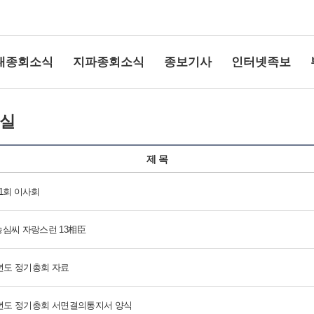
대종회소식
지파종회소식
종보기사
인터넷족보
실
제 목
1회 이사회
심씨 자랑스런 13相臣
상단여백
1년도 정기총회 자료
1년도 정기총회 서면결의통지서 양식