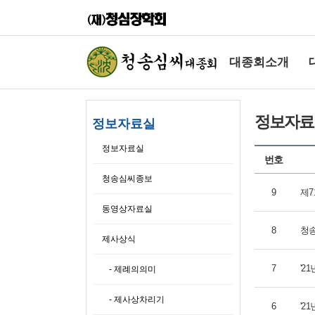
대종회소개
정보자료
정보자료실
정보자료실
번호
청송심씨종보
9
제7
동영상자료실
8
청송
제사상식
7
'2
- 제례의의미
- 제사상차리기
6
'2