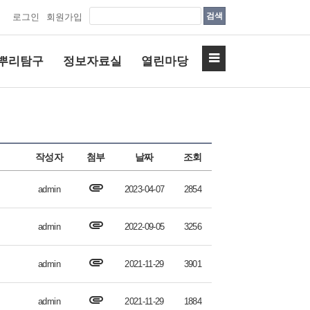
검색
로그인
회원가입
뿌리탐구
정보자료실
열린마당
작성자
첨부
날짜
조회
attachment
admin
2023-04-07
2854
attachment
admin
2022-09-05
3256
attachment
admin
2021-11-29
3901
attachment
admin
2021-11-29
1884