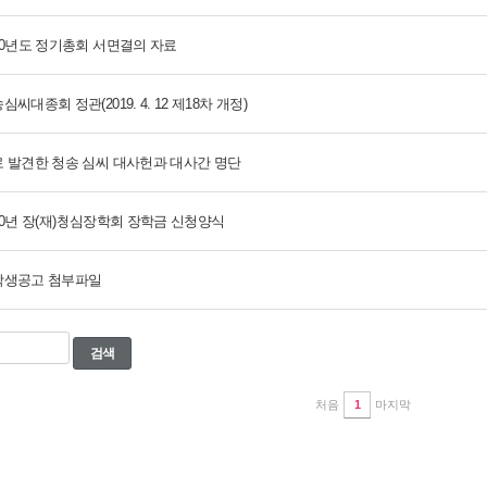
20년도 정기총회 서면결의 자료
심씨대종회 정관(2019. 4. 12 제18차 개정)
 발견한 청송 심씨 대사헌과 대사간 명단
20년 장(재)청심장학회 장학금 신청양식
학생공고 첨부파일
검색
처음
1
마지막