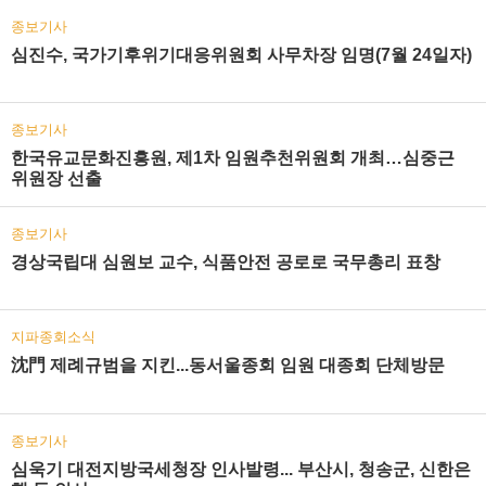
종보기사
심진수, 국가기후위기대응위원회 사무차장 임명(7월 24일자)
종보기사
한국유교문화진흥원, 제1차 임원추천위원회 개최…심중근
위원장 선출
종보기사
경상국립대 심원보 교수, 식품안전 공로로 국무총리 표창
지파종회소식
沈門 제례규범을 지킨...동서울종회 임원 대종회 단체방문
종보기사
심욱기 대전지방국세청장 인사발령... 부산시, 청송군, 신한은