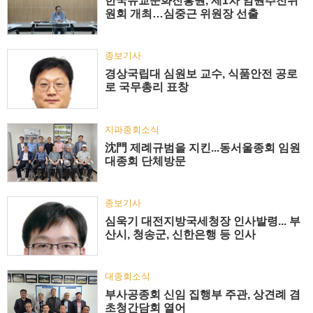
한국유교문화진흥원, 제1차 임원추천위
원회 개최…심중근 위원장 선출
종보기사
경상국립대 심원보 교수, 식품안전 공로
로 국무총리 표창
지파종회소식
沈門 제례규범을 지킨...동서울종회 임원
대종회 단체방문
종보기사
심욱기 대전지방국세청장 인사발령... 부
산시, 청송군, 신한은행 등 인사
대종회소식
부사공종회 신임 집행부 주관, 상견례 겸
초청간담회 열어