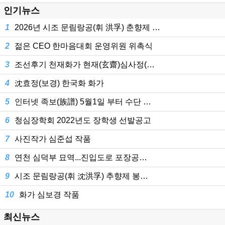
인기뉴스
1
2026년 시조 문림랑공(휘 洪孚) 춘향제 …
2
젊은 CEO 한마음대회 운영위원 위촉식
3
조선후기 천재화가 현재(玄齋)심사정(…
4
沈효정(보경) 한국화 화가
5
인터넷 족보(族譜) 5월1일 부터 수단 …
6
청심장학회 2022년도 장학생 선발공고
7
사진작가 심준섭 작품
8
연천 심덕부 묘역...진입도로 포장공…
9
시조 문림랑공(휘 沈洪孚) 추향제 봉…
10
화가 심보경 작품
최신뉴스