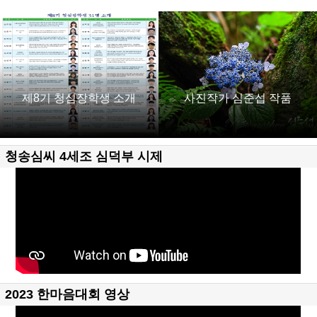
제8기 청심장학생 소개
사진작가 심준섭 작품
청송심씨 4세조 심덕부 시제
2023 한마음대회 영상