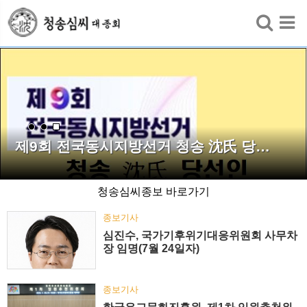
검색
제9회 전국동시지방선거 청송 沈氏 당…
청송심씨종보 바로가기
종보기사
심진수, 국가기후위기대응위원회 사무차
장 임명(7월 24일자)
종보기사