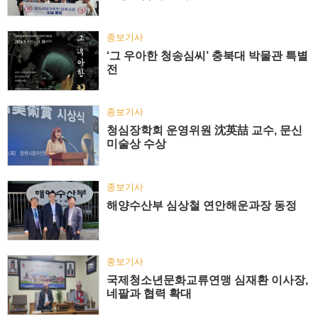
종보기사
‘그 우아한 청송심씨’ 충북대 박물관 특별
전
종보기사
청심장학회 운영위원 沈英喆 교수, 문신
미술상 수상
종보기사
해양수산부 심상철 연안해운과장 동정
종보기사
국제청소년문화교류연맹 심재환 이사장,
네팔과 협력 확대