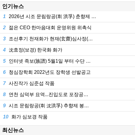
인기뉴스
1
2026년 시조 문림랑공(휘 洪孚) 춘향제 …
2
젊은 CEO 한마음대회 운영위원 위촉식
3
조선후기 천재화가 현재(玄齋)심사정(…
4
沈효정(보경) 한국화 화가
5
인터넷 족보(族譜) 5월1일 부터 수단 …
6
청심장학회 2022년도 장학생 선발공고
7
사진작가 심준섭 작품
8
연천 심덕부 묘역...진입도로 포장공…
9
시조 문림랑공(휘 沈洪孚) 추향제 봉…
10
화가 심보경 작품
최신뉴스