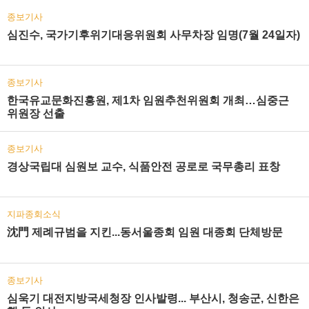
종보기사
심진수, 국가기후위기대응위원회 사무차장 임명(7월 24일자)
종보기사
한국유교문화진흥원, 제1차 임원추천위원회 개최…심중근
위원장 선출
종보기사
경상국립대 심원보 교수, 식품안전 공로로 국무총리 표창
지파종회소식
沈門 제례규범을 지킨...동서울종회 임원 대종회 단체방문
종보기사
심욱기 대전지방국세청장 인사발령... 부산시, 청송군, 신한은