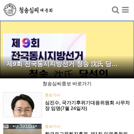
검색
제9회 전국동시지방선거 청송 沈氏 당…
청송심씨종보 바로가기
종보기사
심진수, 국가기후위기대응위원회 사무차
장 임명(7월 24일자)
종보기사