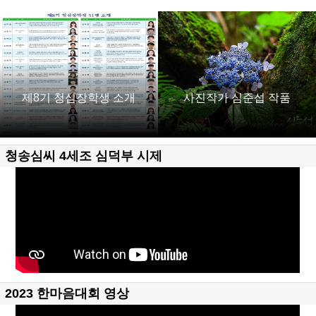
제8기 청심장학생 소개
사진작가 심준섭 작품
청송심씨 4세조 심덕부 시제
2023 한마음대회 영상