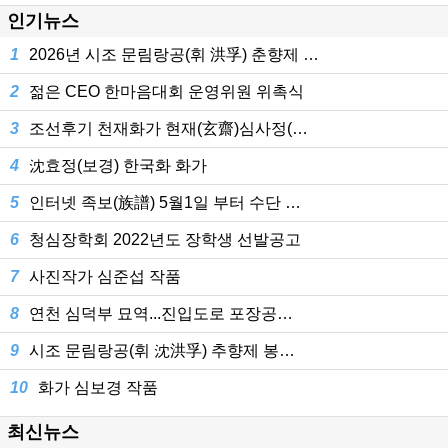
인기뉴스
1
2026년 시조 문림랑공(휘 洪孚) 춘향제 …
2
젊은 CEO 한마음대회 운영위원 위촉식
3
조선후기 천재화가 현재(玄齋)심사정(…
4
沈효정(보경) 한국화 화가
5
인터넷 족보(族譜) 5월1일 부터 수단 …
6
청심장학회 2022년도 장학생 선발공고
7
사진작가 심준섭 작품
8
연천 심덕부 묘역...진입도로 포장공…
9
시조 문림랑공(휘 沈洪孚) 추향제 봉…
10
화가 심보경 작품
최신뉴스