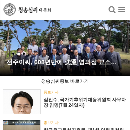
검색
전주이씨, 608년만에 沈溫 영의정 묘소…
청송심씨종보 바로가기
종보기사
심진수, 국가기후위기대응위원회 사무차
장 임명(7월 24일자)
종보기사