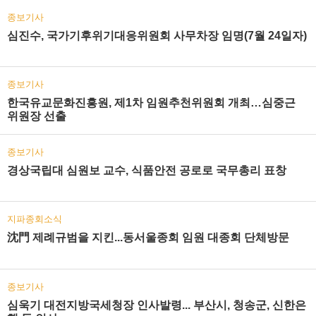
종보기사
심진수, 국가기후위기대응위원회 사무차장 임명(7월 24일자)
종보기사
한국유교문화진흥원, 제1차 임원추천위원회 개최…심중근
위원장 선출
종보기사
경상국립대 심원보 교수, 식품안전 공로로 국무총리 표창
지파종회소식
沈門 제례규범을 지킨...동서울종회 임원 대종회 단체방문
종보기사
심욱기 대전지방국세청장 인사발령... 부산시, 청송군, 신한은