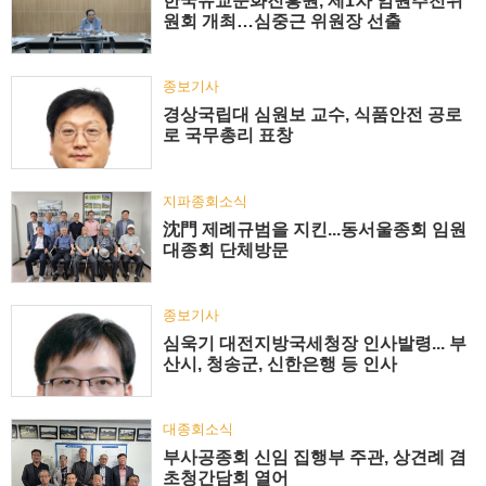
한국유교문화진흥원, 제1차 임원추천위
원회 개최…심중근 위원장 선출
종보기사
경상국립대 심원보 교수, 식품안전 공로
로 국무총리 표창
지파종회소식
沈門 제례규범을 지킨...동서울종회 임원
대종회 단체방문
종보기사
심욱기 대전지방국세청장 인사발령... 부
산시, 청송군, 신한은행 등 인사
대종회소식
부사공종회 신임 집행부 주관, 상견례 겸
초청간담회 열어