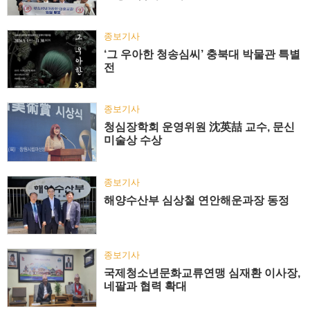
종보기사
‘그 우아한 청송심씨’ 충북대 박물관 특별
전
종보기사
청심장학회 운영위원 沈英喆 교수, 문신
미술상 수상
종보기사
해양수산부 심상철 연안해운과장 동정
종보기사
국제청소년문화교류연맹 심재환 이사장,
네팔과 협력 확대