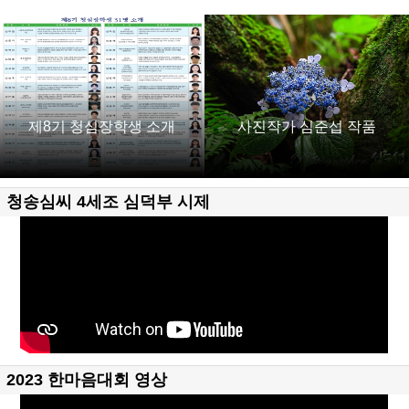
제8기 청심장학생 소개
사진작가 심준섭 작품
청송심씨 4세조 심덕부 시제
2023 한마음대회 영상