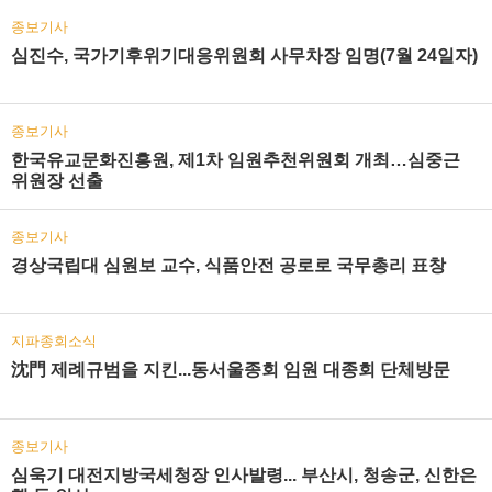
종보기사
심진수, 국가기후위기대응위원회 사무차장 임명(7월 24일자)
종보기사
한국유교문화진흥원, 제1차 임원추천위원회 개최…심중근
위원장 선출
종보기사
경상국립대 심원보 교수, 식품안전 공로로 국무총리 표창
지파종회소식
沈門 제례규범을 지킨...동서울종회 임원 대종회 단체방문
종보기사
심욱기 대전지방국세청장 인사발령... 부산시, 청송군, 신한은