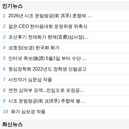
인기뉴스
1
2026년 시조 문림랑공(휘 洪孚) 춘향제 …
2
젊은 CEO 한마음대회 운영위원 위촉식
3
조선후기 천재화가 현재(玄齋)심사정(…
4
沈효정(보경) 한국화 화가
5
인터넷 족보(族譜) 5월1일 부터 수단 …
6
청심장학회 2022년도 장학생 선발공고
7
사진작가 심준섭 작품
8
연천 심덕부 묘역...진입도로 포장공…
9
시조 문림랑공(휘 沈洪孚) 추향제 봉…
10
화가 심보경 작품
최신뉴스