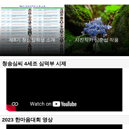
제8기 청심장학생 소개
사진작가 심준섭 작품
청송심씨 4세조 심덕부 시제
2023 한마음대회 영상