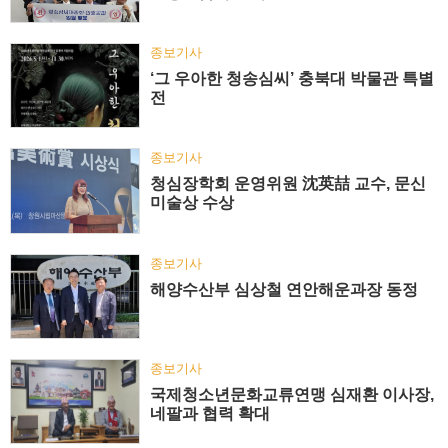
종보기사
‘그 우아한 청송심씨’ 충북대 박물관 특별
전
종보기사
청심장학회 운영위원 沈英喆 교수, 문신
미술상 수상
종보기사
해양수산부 심상철 연안해운과장 동정
종보기사
국제청소년문화교류연맹 심재환 이사장,
네팔과 협력 확대