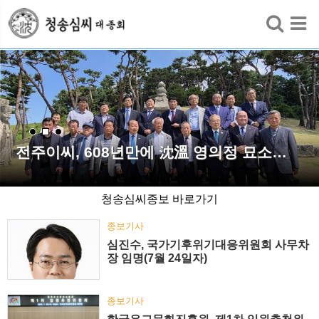
검색
전주이씨, 608년만에 沈溫 영의정 묘소…
청송심씨종보 바로가기
종보기사
심진수, 국가기후위기대응위원회 사무차
장 임명(7월 24일자)
종보기사