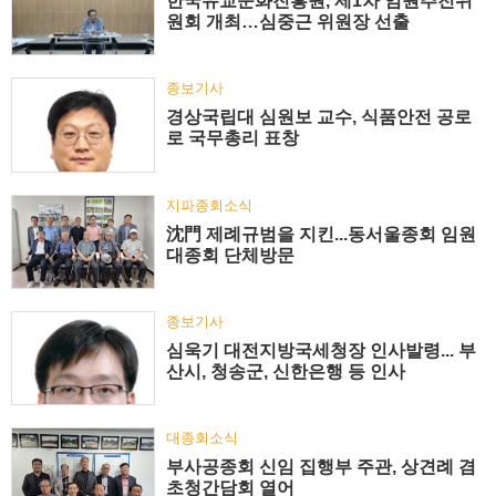
한국유교문화진흥원, 제1차 임원추천위
원회 개최…심중근 위원장 선출
종보기사
경상국립대 심원보 교수, 식품안전 공로
로 국무총리 표창
지파종회소식
沈門 제례규범을 지킨...동서울종회 임원
대종회 단체방문
종보기사
심욱기 대전지방국세청장 인사발령... 부
산시, 청송군, 신한은행 등 인사
대종회소식
부사공종회 신임 집행부 주관, 상견례 겸
초청간담회 열어