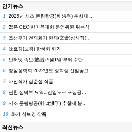
인기뉴스
1
2026년 시조 문림랑공(휘 洪孚) 춘향제 …
2
젊은 CEO 한마음대회 운영위원 위촉식
3
조선후기 천재화가 현재(玄齋)심사정(…
4
沈효정(보경) 한국화 화가
5
인터넷 족보(族譜) 5월1일 부터 수단 …
6
청심장학회 2022년도 장학생 선발공고
7
사진작가 심준섭 작품
8
연천 심덕부 묘역...진입도로 포장공…
9
시조 문림랑공(휘 沈洪孚) 추향제 봉…
10
화가 심보경 작품
최신뉴스