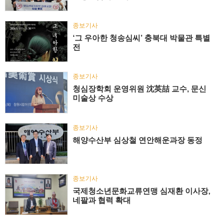
종보기사
‘그 우아한 청송심씨’ 충북대 박물관 특별
전
종보기사
청심장학회 운영위원 沈英喆 교수, 문신
미술상 수상
종보기사
해양수산부 심상철 연안해운과장 동정
종보기사
국제청소년문화교류연맹 심재환 이사장,
네팔과 협력 확대