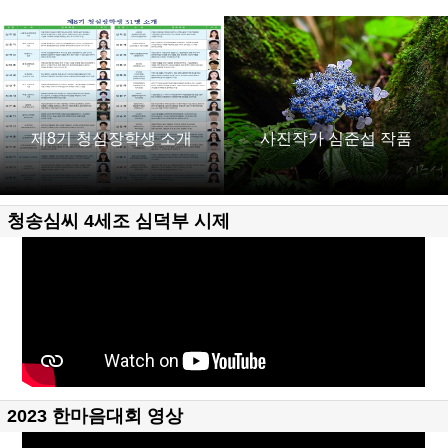
제8기 청심장학생 소개
사진작가 심준섭 작품
청송심씨 4세조 심덕부 시제
2023 한마음대회 영상