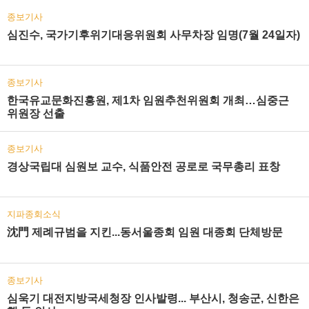
종보기사
심진수, 국가기후위기대응위원회 사무차장 임명(7월 24일자)
종보기사
한국유교문화진흥원, 제1차 임원추천위원회 개최…심중근
위원장 선출
종보기사
경상국립대 심원보 교수, 식품안전 공로로 국무총리 표창
지파종회소식
沈門 제례규범을 지킨...동서울종회 임원 대종회 단체방문
종보기사
심욱기 대전지방국세청장 인사발령... 부산시, 청송군, 신한은