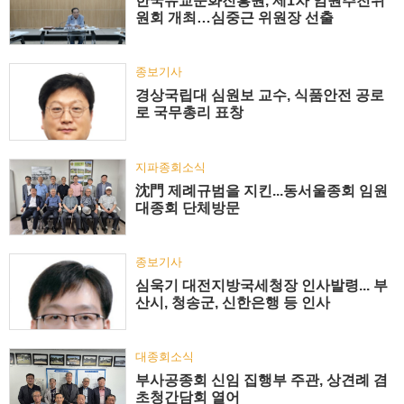
한국유교문화진흥원, 제1차 임원추천위
원회 개최…심중근 위원장 선출
종보기사
경상국립대 심원보 교수, 식품안전 공로
로 국무총리 표창
지파종회소식
沈門 제례규범을 지킨...동서울종회 임원
대종회 단체방문
종보기사
심욱기 대전지방국세청장 인사발령... 부
산시, 청송군, 신한은행 등 인사
대종회소식
부사공종회 신임 집행부 주관, 상견례 겸
초청간담회 열어