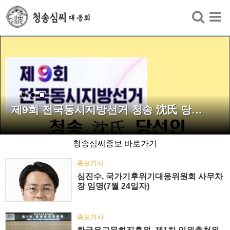
검색
제9회 전국동시지방선거 청송 沈氏 당…
청송심씨종보 바로가기
종보기사
심진수, 국가기후위기대응위원회 사무차
장 임명(7월 24일자)
종보기사