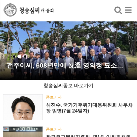
검색
전주이씨, 608년만에 沈溫 영의정 묘소…
청송심씨종보 바로가기
종보기사
심진수, 국가기후위기대응위원회 사무차
장 임명(7월 24일자)
종보기사