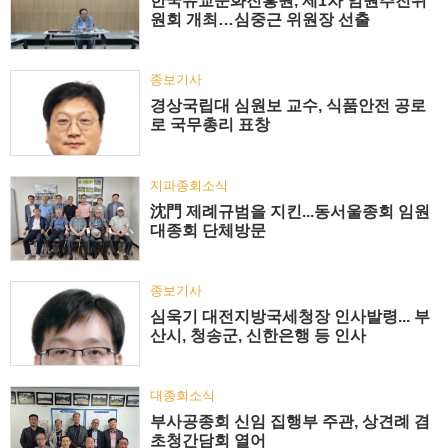
한국유교문화진흥원, 제1차 임원추천위
원회 개최…심중근 위원장 선출
종보기사
경상국립대 심원보 교수, 식품안전 공로
로 국무총리 표창
지파종회소식
沈門 제례규범을 지킨...동서울종회 임원
대종회 단체방문
종보기사
심욱기 대전지방국세청장 인사발령... 부
산시, 청송군, 신한은행 등 인사
대종회소식
부사공종회 신임 집행부 주관, 상견례 겸
초청간담회 열어