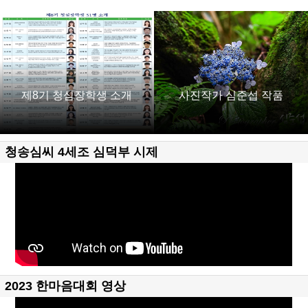
제8기 청심장학생 소개
사진작가 심준섭 작품
청송심씨 4세조 심덕부 시제
2023 한마음대회 영상