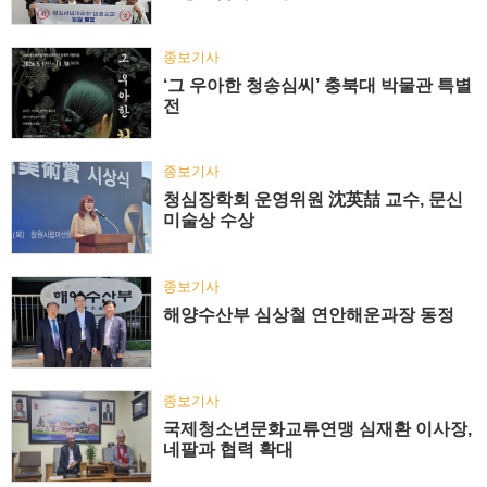
종보기사
‘그 우아한 청송심씨’ 충북대 박물관 특별
전
종보기사
청심장학회 운영위원 沈英喆 교수, 문신
미술상 수상
종보기사
해양수산부 심상철 연안해운과장 동정
종보기사
국제청소년문화교류연맹 심재환 이사장,
네팔과 협력 확대