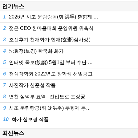
인기뉴스
1
2026년 시조 문림랑공(휘 洪孚) 춘향제 …
2
젊은 CEO 한마음대회 운영위원 위촉식
3
조선후기 천재화가 현재(玄齋)심사정(…
4
沈효정(보경) 한국화 화가
5
인터넷 족보(族譜) 5월1일 부터 수단 …
6
청심장학회 2022년도 장학생 선발공고
7
사진작가 심준섭 작품
8
연천 심덕부 묘역...진입도로 포장공…
9
시조 문림랑공(휘 沈洪孚) 추향제 봉…
10
화가 심보경 작품
최신뉴스