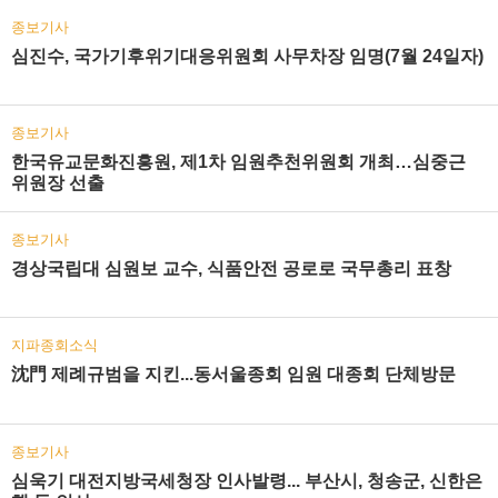
종보기사
심진수, 국가기후위기대응위원회 사무차장 임명(7월 24일자)
종보기사
한국유교문화진흥원, 제1차 임원추천위원회 개최…심중근
위원장 선출
종보기사
경상국립대 심원보 교수, 식품안전 공로로 국무총리 표창
지파종회소식
沈門 제례규범을 지킨...동서울종회 임원 대종회 단체방문
종보기사
심욱기 대전지방국세청장 인사발령... 부산시, 청송군, 신한은