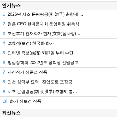
인기뉴스
1
2026년 시조 문림랑공(휘 洪孚) 춘향제 …
2
젊은 CEO 한마음대회 운영위원 위촉식
3
조선후기 천재화가 현재(玄齋)심사정(…
4
沈효정(보경) 한국화 화가
5
인터넷 족보(族譜) 5월1일 부터 수단 …
6
청심장학회 2022년도 장학생 선발공고
7
사진작가 심준섭 작품
8
연천 심덕부 묘역...진입도로 포장공…
9
시조 문림랑공(휘 沈洪孚) 추향제 봉…
10
화가 심보경 작품
최신뉴스