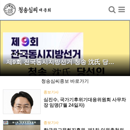
검색
제9회 전국동시지방선거 청송 沈氏 당…
청송심씨종보 바로가기
종보기사
심진수, 국가기후위기대응위원회 사무차
장 임명(7월 24일자)
종보기사