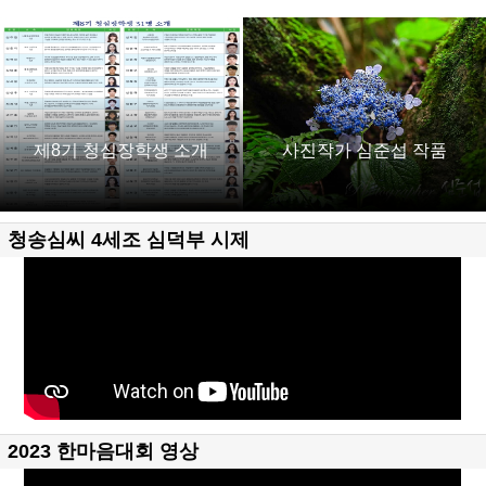
제8기 청심장학생 소개
사진작가 심준섭 작품
청송심씨 4세조 심덕부 시제
2023 한마음대회 영상