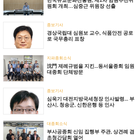
한국유교문화진흥원, 제1차 임원추천위
원회 개최…심중근 위원장 선출
종보기사
경상국립대 심원보 교수, 식품안전 공로
로 국무총리 표창
지파종회소식
沈門 제례규범을 지킨...동서울종회 임원
대종회 단체방문
종보기사
심욱기 대전지방국세청장 인사발령... 부
산시, 청송군, 신한은행 등 인사
대종회소식
부사공종회 신임 집행부 주관, 상견례 겸
초청간담회 열어