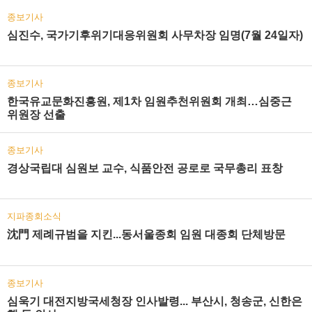
종보기사
심진수, 국가기후위기대응위원회 사무차장 임명(7월 24일자)
종보기사
한국유교문화진흥원, 제1차 임원추천위원회 개최…심중근
위원장 선출
종보기사
경상국립대 심원보 교수, 식품안전 공로로 국무총리 표창
지파종회소식
沈門 제례규범을 지킨...동서울종회 임원 대종회 단체방문
종보기사
심욱기 대전지방국세청장 인사발령... 부산시, 청송군, 신한은