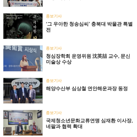
종보기사
‘그 우아한 청송심씨’ 충북대 박물관 특별
전
종보기사
청심장학회 운영위원 沈英喆 교수, 문신
미술상 수상
종보기사
해양수산부 심상철 연안해운과장 동정
종보기사
국제청소년문화교류연맹 심재환 이사장,
네팔과 협력 확대