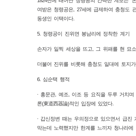
1824년에 태어난 청령공의 간략한 계보는 
여받은 청령공은, 27세에 급제하여 충청도 관찰
동생인 이택이다.
5. 청령공이 진위면 봉남리에 정착한 계기
손자가 일찍 세상을 뜨고, 그 위패를 현 묘
더불어 진위를 비롯해 충청도 일대에 토지가
6. 심순택 행적
∙ 홍문관, 예조, 이조 등 요직을 두루 거
론(東道西器論)적인 입장에 있었다.
∙ 갑신정변 때는 우의정으로 있으면서 급진
막는데 노력했지만 한계를 느끼자 청나라에 