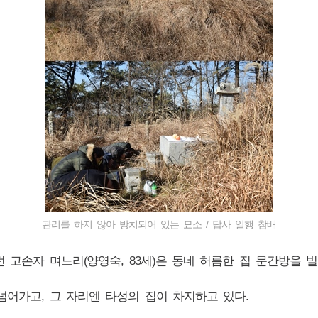
관리를 하지 않아 방치되어 있는 묘소 / 답사 일행 참배
키던 고손자 며느리(양영숙, 83세)은 동네 허름한 집 문간방을 
 넘어가고, 그 자리엔 타성의 집이 차지하고 있다.