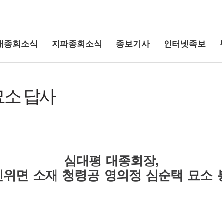
대종회소식
지파종회소식
종보기사
인터넷족보
묘소 답사
심대평 대종회장,
상단여백
위면 소재 청령공 영의정 심순택 묘소 봉