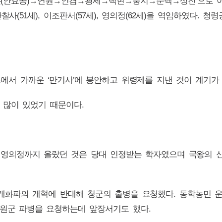
‘온(안효공)→연원→인겸→광세→택현→풍지→순택→상진’으로 이어
사(51세), 이조판서(57세), 영의정(62세)을 역임하였다. 
소에서 가까운 ‘만기사’에 봉안하고 위령제를 지낸 것이 계기가
 많이 있었기 때문이다.
치며 영의정까지 올랐던 것은 당대 인정받는 학자였으며 국왕의 신
 개화파의 개혁에 반대해 청군의 출병을 요청했다. 동학농민
원군 파병을 요청하는데 앞장서기도 했다.