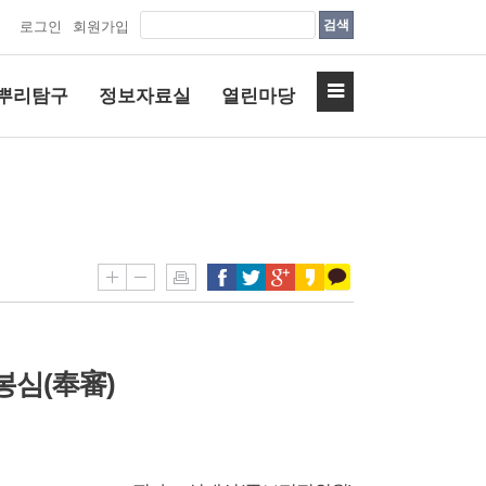
검색
로그인
회원가입
뿌리탐구
정보자료실
열린마당
심(奉審)