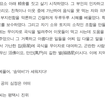
봄에 묘소 아래 精舍를 짓고 살기 시작하였다. 그 부인의 인자하
리오. 친척이나 이웃 중에 가난하여 음식을 못 먹는 자와 의
 부지런함을 막론하고 간절하게 두루두루 시혜를 베풀었다. 학
를 보수하였다. 그리고 자기 소유 토지의 소작인 조합을 만
에는 무이자로 곡식을 빌려주어 이웃들이 먹고 사는데 도움을 
주었으니 그 거룩하고 아름다운 일들을 어찌 입 다물고 말을 
)께서 가난한 집(蔀屋)에 곡식을 무이자로 대여하고, 곤란한 
우신 活佛이요, 만인(萬戶)의 길한 별(福德星)이시다. 이에 지역
풀어, ‘송덕비’가 세워지다!
는 공의 심정은 어떠
씨는 평택시 진위