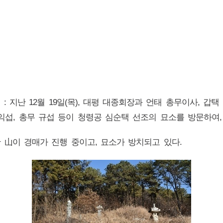
문 : 지난 12월 19일(목), 대평 대종회장과 언태 총무이사, 
익섭, 총무 규섭 등이 청령공 심순택 선조의 묘소를 방문하여,
한 山이 경매가 진행 중이고, 묘소가 방치되고 있다.