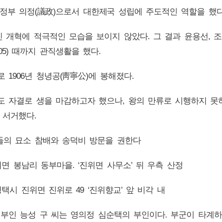
에도 의정부 의정(議政)으로서 대한제국 성립에 주도적인 역할을 했다
인 개혁에 적극적인 모습을 보이지 않았다. 그 결과 윤용선,
5) 때까지 관직생활을 했다.
 1906년 청녕공(靑寧公)에 봉해졌다.
도 자결로 생을 마감하고자 했으나, 왕의 만류로 시행하지 못하
로 서거했다.
인들의 묘소 참배와 송덕비 방문을 권한다
진위면 봉남리 동부마을. ‘진위면 사무소’ 뒤 우측 산정
 평택시 진위면 진위로 49 ‘진위향교’ 앞 비각 내
정경부인 능성 구 씨는 영의정 심순택의 부인이다. 부군이 타계