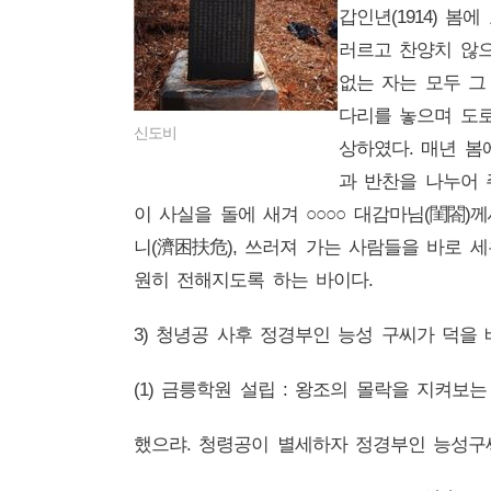
갑인년(1914) 
러르고 찬양치 않으
없는 자는 모두 그
다리를 놓으며 도로
신도비
상하였다. 매년 봄
과 반찬을 나누어 
이 사실을 돌에 새겨 ○○○○ 대감마님(閨閤
니(濟困扶危), 쓰러져 가는 사람들을 바로 세
원히 전해지도록 하는 바이다.
3) 청녕공 사후 정경부인 능성 구씨가 덕을 베
(1) 금릉학원 설립 : 왕조의 몰락을 지켜보
했으랴. 청령공이 별세하자 정경부인 능성구