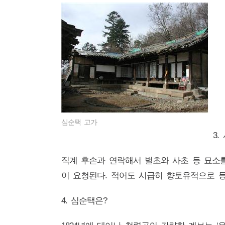
심순택 고가
3.
직계 후손과 연락해서 벌초와 사초 등 묘소
이 요청된다. 적어도 시급히 향토유적으로 등
4. 심순택은?