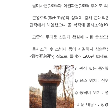
∙ 을미사변(1895)과 아관파천(1896) 후
∙ 근왕주의(勤王主義)적 성격이 강해 근대적
관직에서 해임됐으나 곧 복직돼 을사조약(190
∙ 고종의 두터운 신임과 왕실에 대한 충성으로
∙ 을사조약 후 조병세 등이 자결하자 심순택
<卿勿死勿死>) 집으로 돌아와 1906년 83세
7. 관심 있는 종
1) 묘소 위치 : 
2) 송덕비 위치 :
<비문 내용> : 