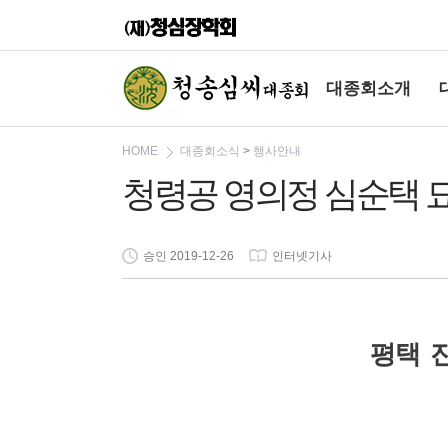
대종회소개
HOME
대종회소식
>
행사안내
청령공 영의정 심순택 
승인 2019-12-26
인터넷기사
평택 진