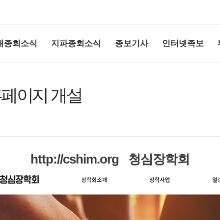
대종회소식
지파종회소식
종보기사
인터넷족보
홈페이지 개설
http://cshim.org 청심장학회
상단여백