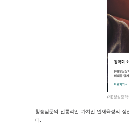
(재)청심장
청송심문의 전통적인 가치인 인재육성의 정신
다.