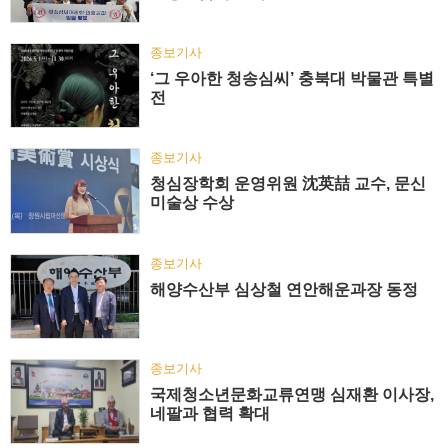
종보기사
‘그 우아한 청송심씨’ 충북대 박물관 특별
전
종보기사
청심장학회 운영위원 沈英喆 교수, 문신
미술상 수상
종보기사
해양수산부 심상철 연안해운과장 동정
종보기사
국제청소년문화교류연맹 심재환 이사장,
네팔과 협력 확대