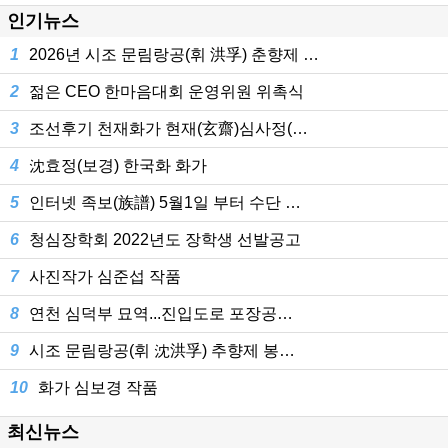
인기뉴스
1
2026년 시조 문림랑공(휘 洪孚) 춘향제 …
2
젊은 CEO 한마음대회 운영위원 위촉식
3
조선후기 천재화가 현재(玄齋)심사정(…
4
沈효정(보경) 한국화 화가
5
인터넷 족보(族譜) 5월1일 부터 수단 …
6
청심장학회 2022년도 장학생 선발공고
7
사진작가 심준섭 작품
8
연천 심덕부 묘역...진입도로 포장공…
9
시조 문림랑공(휘 沈洪孚) 추향제 봉…
10
화가 심보경 작품
최신뉴스