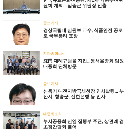
한국유교문화진흥원, 제1차 임원추천위
원회 개최…심중근 위원장 선출
종보기사
경상국립대 심원보 교수, 식품안전 공로
로 국무총리 표창
지파종회소식
沈門 제례규범을 지킨...동서울종회 임원
대종회 단체방문
종보기사
심욱기 대전지방국세청장 인사발령... 부
산시, 청송군, 신한은행 등 인사
대종회소식
부사공종회 신임 집행부 주관, 상견례 겸
초청간담회 열어