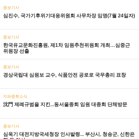
종보기사
심진수, 국가기후위기대응위원회 사무차장 임명(7월 24일자)
종보기사
한국유교문화진흥원, 제1차 임원추천위원회 개최…심중근
위원장 선출
종보기사
경상국립대 심원보 교수, 식품안전 공로로 국무총리 표창
지파종회소식
沈門 제례규범을 지킨...동서울종회 임원 대종회 단체방문
종보기사
심욱기 대전지방국세청장 인사발령... 부산시, 청송군, 신한은