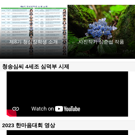
제8기 청심장학생 소개
사진작가 심준섭 작품
청송심씨 4세조 심덕부 시제
2023 한마음대회 영상