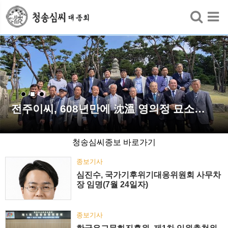
검색
전주이씨, 608년만에 沈溫 영의정 묘소…
청송심씨종보 바로가기
종보기사
심진수, 국가기후위기대응위원회 사무차
장 임명(7월 24일자)
종보기사