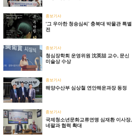
종보기사
‘그 우아한 청송심씨’ 충북대 박물관 특별
전
종보기사
청심장학회 운영위원 沈英喆 교수, 문신
미술상 수상
종보기사
해양수산부 심상철 연안해운과장 동정
종보기사
국제청소년문화교류연맹 심재환 이사장,
네팔과 협력 확대