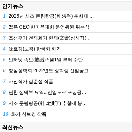
인기뉴스
1
2026년 시조 문림랑공(휘 洪孚) 춘향제 …
2
젊은 CEO 한마음대회 운영위원 위촉식
3
조선후기 천재화가 현재(玄齋)심사정(…
4
沈효정(보경) 한국화 화가
5
인터넷 족보(族譜) 5월1일 부터 수단 …
6
청심장학회 2022년도 장학생 선발공고
7
사진작가 심준섭 작품
8
연천 심덕부 묘역...진입도로 포장공…
9
시조 문림랑공(휘 沈洪孚) 추향제 봉…
10
화가 심보경 작품
최신뉴스