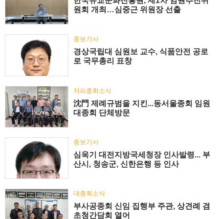
한국유교문화진흥원, 제1차 임원추천위
원회 개최…심중근 위원장 선출
종보기사
경상국립대 심원보 교수, 식품안전 공로
로 국무총리 표창
지파종회소식
沈門 제례규범을 지킨...동서울종회 임원
대종회 단체방문
종보기사
심욱기 대전지방국세청장 인사발령... 부
산시, 청송군, 신한은행 등 인사
대종회소식
부사공종회 신임 집행부 주관, 상견례 겸
초청간담회 열어