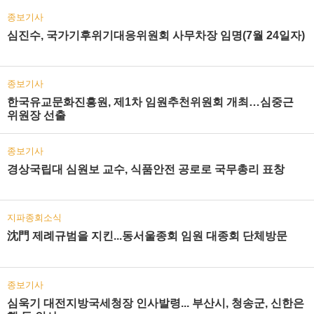
종보기사
심진수, 국가기후위기대응위원회 사무차장 임명(7월 24일자)
종보기사
한국유교문화진흥원, 제1차 임원추천위원회 개최…심중근
위원장 선출
종보기사
경상국립대 심원보 교수, 식품안전 공로로 국무총리 표창
지파종회소식
沈門 제례규범을 지킨...동서울종회 임원 대종회 단체방문
종보기사
심욱기 대전지방국세청장 인사발령... 부산시, 청송군, 신한은