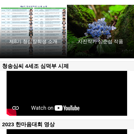
제8기 청심장학생 소개
사진작가 심준섭 작품
청송심씨 4세조 심덕부 시제
2023 한마음대회 영상