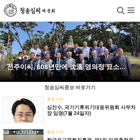
검색
전주이씨, 608년만에 沈溫 영의정 묘소…
청송심씨종보 바로가기
종보기사
심진수, 국가기후위기대응위원회 사무차
장 임명(7월 24일자)
종보기사