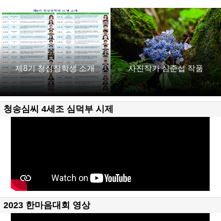
제8기 청심장학생 소개
사진작가 심준섭 작품
청송심씨 4세조 심덕부 시제
2023 한마음대회 영상