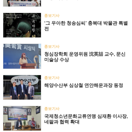
종보기사
‘그 우아한 청송심씨’ 충북대 박물관 특별
전
종보기사
청심장학회 운영위원 沈英喆 교수, 문신
미술상 수상
종보기사
해양수산부 심상철 연안해운과장 동정
종보기사
국제청소년문화교류연맹 심재환 이사장,
네팔과 협력 확대