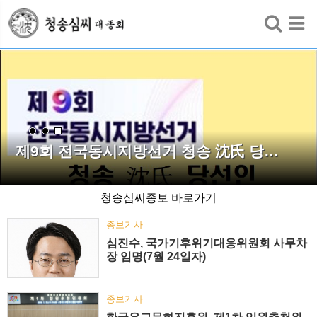
검색
제9회 전국동시지방선거 청송 沈氏 당…
청송심씨종보 바로가기
종보기사
심진수, 국가기후위기대응위원회 사무차
장 임명(7월 24일자)
종보기사