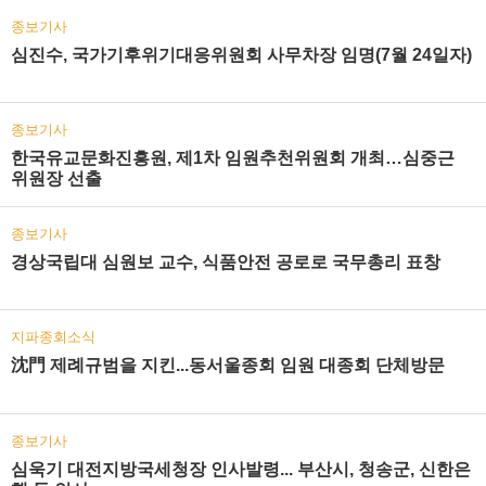
종보기사
심진수, 국가기후위기대응위원회 사무차장 임명(7월 24일자)
종보기사
한국유교문화진흥원, 제1차 임원추천위원회 개최…심중근
위원장 선출
종보기사
경상국립대 심원보 교수, 식품안전 공로로 국무총리 표창
지파종회소식
沈門 제례규범을 지킨...동서울종회 임원 대종회 단체방문
종보기사
심욱기 대전지방국세청장 인사발령... 부산시, 청송군, 신한은