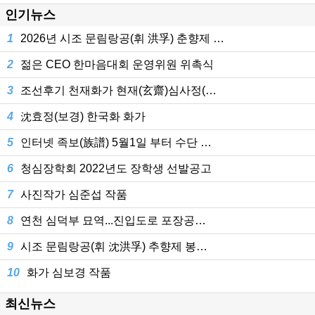
인기뉴스
1
2026년 시조 문림랑공(휘 洪孚) 춘향제 …
2
젊은 CEO 한마음대회 운영위원 위촉식
3
조선후기 천재화가 현재(玄齋)심사정(…
4
沈효정(보경) 한국화 화가
5
인터넷 족보(族譜) 5월1일 부터 수단 …
6
청심장학회 2022년도 장학생 선발공고
7
사진작가 심준섭 작품
8
연천 심덕부 묘역...진입도로 포장공…
9
시조 문림랑공(휘 沈洪孚) 추향제 봉…
10
화가 심보경 작품
최신뉴스