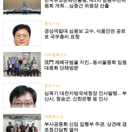
한국유교문화진흥원, 제1차 임원추천위
원회 개최…심중근 위원장 선출
종보기사
경상국립대 심원보 교수, 식품안전 공로
로 국무총리 표창
지파종회소식
沈門 제례규범을 지킨...동서울종회 임원
대종회 단체방문
종보기사
심욱기 대전지방국세청장 인사발령... 부
산시, 청송군, 신한은행 등 인사
대종회소식
부사공종회 신임 집행부 주관, 상견례 겸
초청간담회 열어