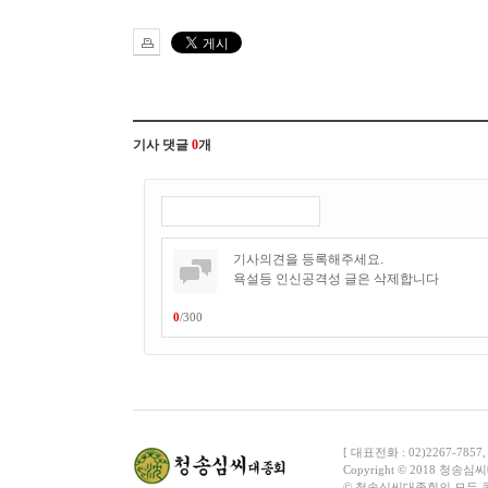
기사 댓글
0
개
0
/
300
[ 대표전화 : 02)2267-7857
C
o
pyright © 2018 청송심씨대종
© 청송심씨대종회의 모든 