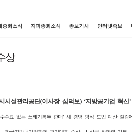
대종회소식
지파종회소식
종보기사
인터넷족보
 수상
상단여백
시시설관리공단
(
이사장 심덕보
) ‘
지방공기업 혁신
 수수료 없는 쓰레기봉투 판매
새 경영 방식 도입 예산 절감
’
한국지방공기업학회 평가대회 수상…시상금 장학회 기부