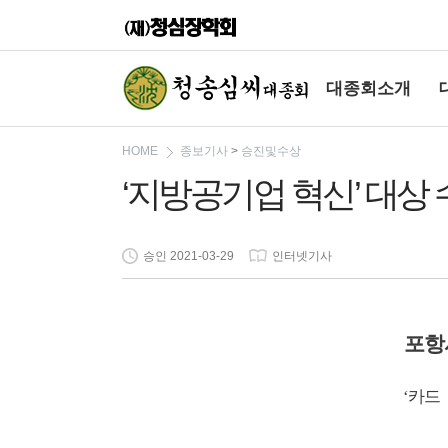
대종회소개
HOME
종보기사
>
승진및수상
‘지방공기업 혁신’ 대상
승인 2021-03-29
인터넷기사
포항
카드
‘