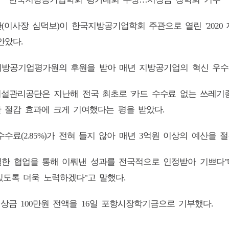
단
이사장 심덕보
이 한국지방공기업학회 주관으로 열린
(
)
'2020
안았다
.
방공기업평가원의 후원을 받아 매년 지방공기업의 혁신 우수
시설관리공단은 지난해 전국 최초로
카드 수수료 없는 쓰레기
'
 절감 효과에 크게 기여했다는 평을 받았다
.
수수료
가 전혀 들지 않아 매년
억원 이상의 예산을 절
(2.85%)
3
밀한 협업을 통해 이뤄낸 성과를 전국적으로 인정받아 기쁘다
"
있도록 더욱 노력하겠다
고 말했다
"
.
 상금
만원 전액을
일 포항시장학기금으로 기부했다
100
16
.