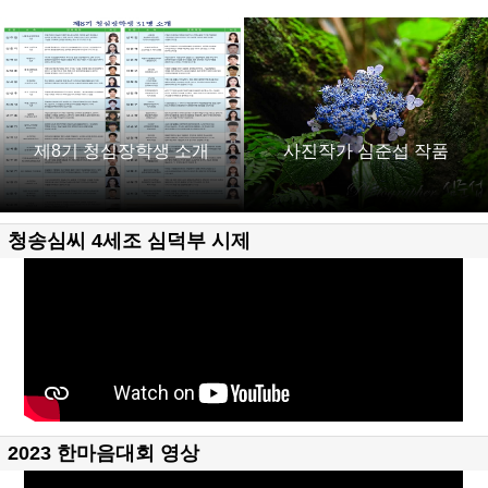
제8기 청심장학생 소개
사진작가 심준섭 작품
청송심씨 4세조 심덕부 시제
2023 한마음대회 영상