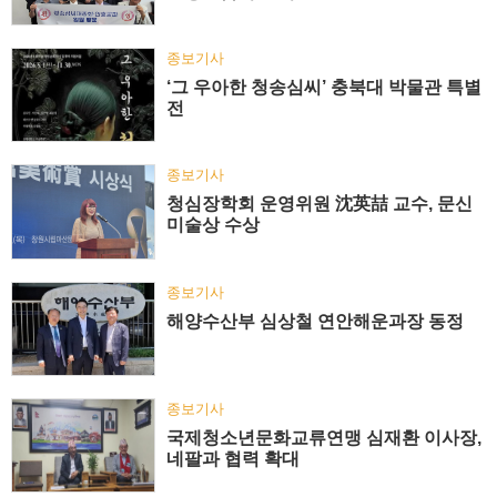
종보기사
‘그 우아한 청송심씨’ 충북대 박물관 특별
전
종보기사
청심장학회 운영위원 沈英喆 교수, 문신
미술상 수상
종보기사
해양수산부 심상철 연안해운과장 동정
종보기사
국제청소년문화교류연맹 심재환 이사장,
네팔과 협력 확대