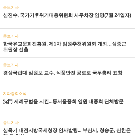
종보기사
심진수, 국가기후위기대응위원회 사무차장 임명(7월 24일자)
종보기사
한국유교문화진흥원, 제1차 임원추천위원회 개최…심중근
위원장 선출
종보기사
경상국립대 심원보 교수, 식품안전 공로로 국무총리 표창
지파종회소식
沈門 제례규범을 지킨...동서울종회 임원 대종회 단체방문
종보기사
심욱기 대전지방국세청장 인사발령... 부산시, 청송군, 신한은