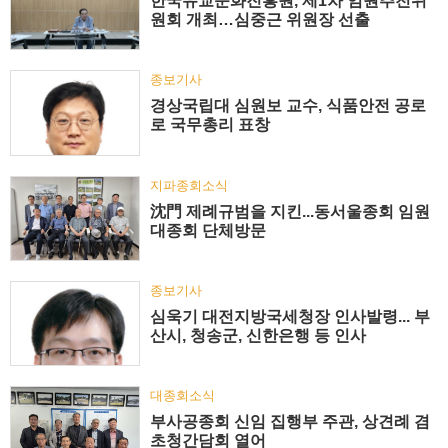
한국유교문화진흥원, 제1차 임원추천위
원회 개최…심중근 위원장 선출
종보기사
경상국립대 심원보 교수, 식품안전 공로
로 국무총리 표창
지파종회소식
沈門 제례규범을 지킨...동서울종회 임원
대종회 단체방문
종보기사
심욱기 대전지방국세청장 인사발령... 부
산시, 청송군, 신한은행 등 인사
대종회소식
부사공종회 신임 집행부 주관, 상견례 겸
초청간담회 열어