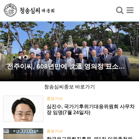
검색
전주이씨, 608년만에 沈溫 영의정 묘소…
청송심씨종보 바로가기
종보기사
심진수, 국가기후위기대응위원회 사무차
장 임명(7월 24일자)
종보기사