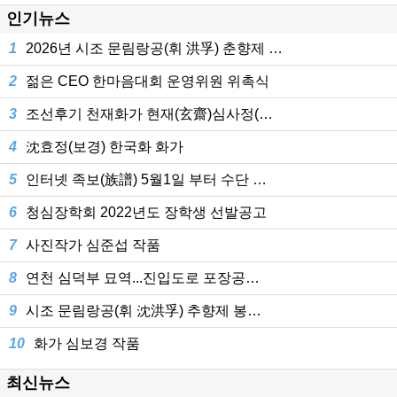
인기뉴스
1
2026년 시조 문림랑공(휘 洪孚) 춘향제 …
2
젊은 CEO 한마음대회 운영위원 위촉식
3
조선후기 천재화가 현재(玄齋)심사정(…
4
沈효정(보경) 한국화 화가
5
인터넷 족보(族譜) 5월1일 부터 수단 …
6
청심장학회 2022년도 장학생 선발공고
7
사진작가 심준섭 작품
8
연천 심덕부 묘역...진입도로 포장공…
9
시조 문림랑공(휘 沈洪孚) 추향제 봉…
10
화가 심보경 작품
최신뉴스