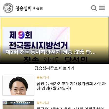
검색
제9회 전국동시지방선거 청송 沈氏 당…
청송심씨종보 바로가기
종보기사
심진수, 국가기후위기대응위원회 사무차
장 임명(7월 24일자)
종보기사