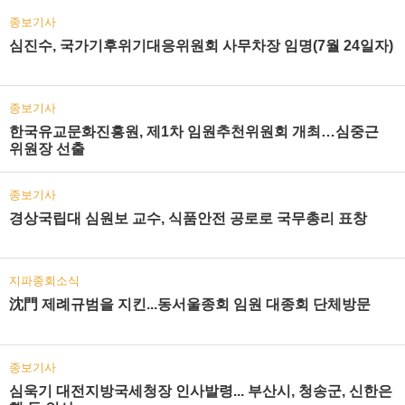
종보기사
심진수, 국가기후위기대응위원회 사무차장 임명(7월 24일자)
종보기사
한국유교문화진흥원, 제1차 임원추천위원회 개최…심중근
위원장 선출
종보기사
경상국립대 심원보 교수, 식품안전 공로로 국무총리 표창
지파종회소식
沈門 제례규범을 지킨...동서울종회 임원 대종회 단체방문
종보기사
심욱기 대전지방국세청장 인사발령... 부산시, 청송군, 신한은