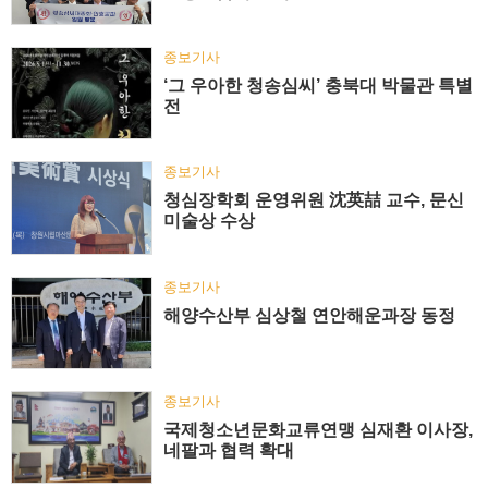
종보기사
‘그 우아한 청송심씨’ 충북대 박물관 특별
전
종보기사
청심장학회 운영위원 沈英喆 교수, 문신
미술상 수상
종보기사
해양수산부 심상철 연안해운과장 동정
종보기사
국제청소년문화교류연맹 심재환 이사장,
네팔과 협력 확대