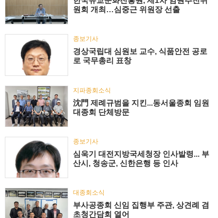
한국유교문화진흥원, 제1차 임원추천위
원회 개최…심중근 위원장 선출
종보기사
경상국립대 심원보 교수, 식품안전 공로
로 국무총리 표창
지파종회소식
沈門 제례규범을 지킨...동서울종회 임원
대종회 단체방문
종보기사
심욱기 대전지방국세청장 인사발령... 부
산시, 청송군, 신한은행 등 인사
대종회소식
부사공종회 신임 집행부 주관, 상견례 겸
초청간담회 열어