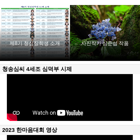
제8기 청심장학생 소개
사진작가 심준섭 작품
청송심씨 4세조 심덕부 시제
2023 한마음대회 영상