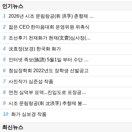
인기뉴스
1
2026년 시조 문림랑공(휘 洪孚) 춘향제 …
2
젊은 CEO 한마음대회 운영위원 위촉식
3
조선후기 천재화가 현재(玄齋)심사정(…
4
沈효정(보경) 한국화 화가
5
인터넷 족보(族譜) 5월1일 부터 수단 …
6
청심장학회 2022년도 장학생 선발공고
7
사진작가 심준섭 작품
8
연천 심덕부 묘역...진입도로 포장공…
9
시조 문림랑공(휘 沈洪孚) 추향제 봉…
10
화가 심보경 작품
최신뉴스