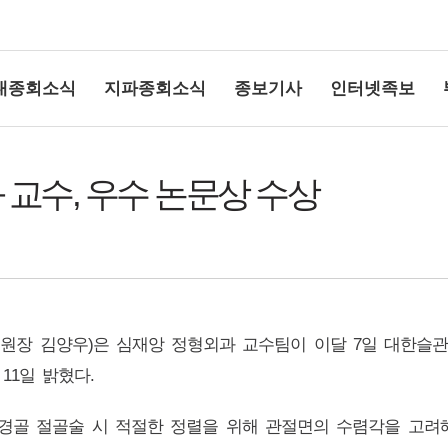
대종회소식
지파종회소식
종보기사
인터넷족보
교수, 우수 논문상 수상
상단여백
원장 김양우
)
은 심재앙 정형외과 교수팀이 이달
7
일 대한슬관
고
11
일 밝혔다
.
경골 절골술 시 적절한 정렬을 위해 관절면의 수렴각을 고려