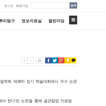
검색
로그인
회원가입
뿌리탐구
정보자료실
열린마당
절학회 제
39
차 정기 학술대회에서 우수 논문
해야 한다
’
란 논문을 통해 골관절염 치료법