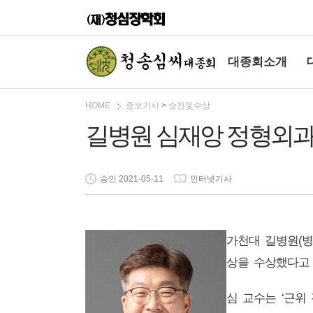
대종회소개
HOME
종보기사
>
승진및수상
길병원 심재앙 정형외과 
승인 2021-05-11
인터넷기사
가천대 길병원
(
병
상을 수상했다
심 교수는
‘
근위 