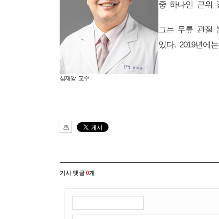
중 하나인 근위 
그는 무릎 관절
있다
. 2019
년에는
심재앙 교수
기사 댓글
0
개