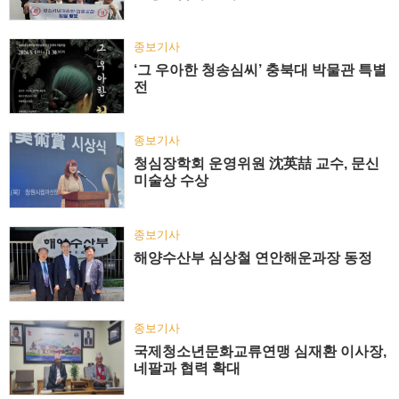
종보기사
‘그 우아한 청송심씨’ 충북대 박물관 특별
전
종보기사
청심장학회 운영위원 沈英喆 교수, 문신
미술상 수상
종보기사
해양수산부 심상철 연안해운과장 동정
종보기사
국제청소년문화교류연맹 심재환 이사장,
네팔과 협력 확대