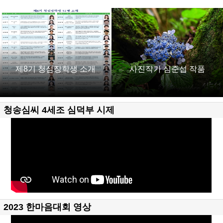
제8기 청심장학생 소개
사진작가 심준섭 작품
청송심씨 4세조 심덕부 시제
2023 한마음대회 영상