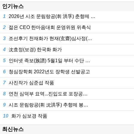
인기뉴스
1
2026년 시조 문림랑공(휘 洪孚) 춘향제 …
2
젊은 CEO 한마음대회 운영위원 위촉식
3
조선후기 천재화가 현재(玄齋)심사정(…
4
沈효정(보경) 한국화 화가
5
인터넷 족보(族譜) 5월1일 부터 수단 …
6
청심장학회 2022년도 장학생 선발공고
7
사진작가 심준섭 작품
8
연천 심덕부 묘역...진입도로 포장공…
9
시조 문림랑공(휘 沈洪孚) 추향제 봉…
10
화가 심보경 작품
최신뉴스