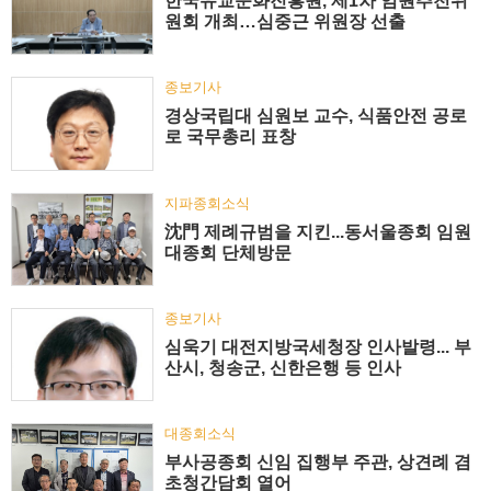
한국유교문화진흥원, 제1차 임원추천위
원회 개최…심중근 위원장 선출
종보기사
경상국립대 심원보 교수, 식품안전 공로
로 국무총리 표창
지파종회소식
沈門 제례규범을 지킨...동서울종회 임원
대종회 단체방문
종보기사
심욱기 대전지방국세청장 인사발령... 부
산시, 청송군, 신한은행 등 인사
대종회소식
부사공종회 신임 집행부 주관, 상견례 겸
초청간담회 열어