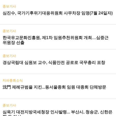
종보기사
심진수, 국가기후위기대응위원회 사무차장 임명(7월 24일자)
종보기사
한국유교문화진흥원, 제1차 임원추천위원회 개최…심중근
위원장 선출
종보기사
경상국립대 심원보 교수, 식품안전 공로로 국무총리 표창
지파종회소식
沈門 제례규범을 지킨...동서울종회 임원 대종회 단체방문
종보기사
심욱기 대전지방국세청장 인사발령... 부산시, 청송군, 신한은