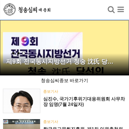
검색
제9회 전국동시지방선거 청송 沈氏 당…
청송심씨종보 바로가기
종보기사
심진수, 국가기후위기대응위원회 사무차
장 임명(7월 24일자)
종보기사