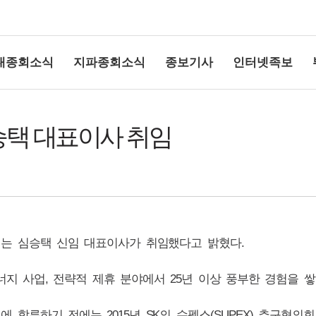
대종회소식
지파종회소식
종보기사
인터넷족보
승택 대표이사 취임
상단여백
는 심승택 신임 대표이사가 취임했다고 밝혔다.
너지 사업
,
전략적 제휴 분야에서
25
년 이상 풍부한 경험을 
지에 합류하기 전에는
2015
년
SK
의 수펙스
(SUPEX)
추구협의회