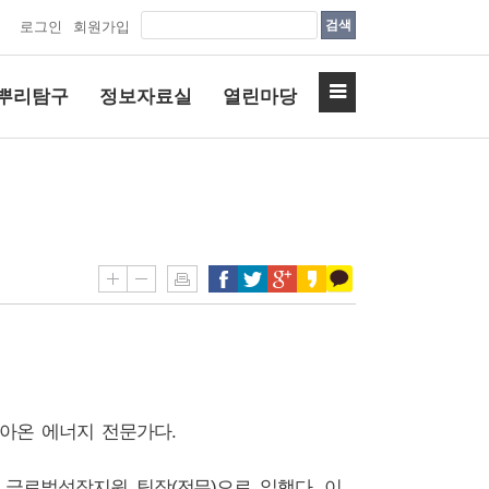
검색
로그인
회원가입
뿌리탐구
정보자료실
열린마당
쌓아온 에너지 전문가다
.
 글로벌성장지원 팀장
(
전무
)
으로 일했다
.
이