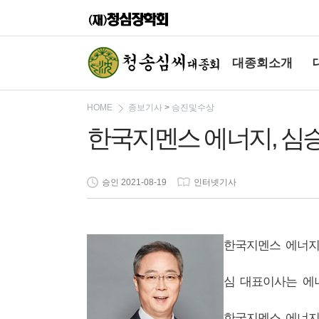
대종회소개
HOME
종보기사
>
승진및수상
한국지멘스 에너지, 심
승인 2021-08-19
인터넷기사
한국지멘스 에너지
심 대표이사는 에
한국지멘스 에너