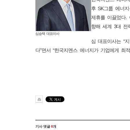
후
SK
그룹 에너지
제휴를 이끌었다
.
향해 세계
3
대 전
심승택 대표이사
심 대표이사는
“
지
다
”
면서
“
한국지멘스 에너지가 기업에게 최적
기사 댓글
0
개