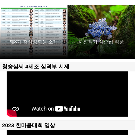
제8기 청심장학생 소개
사진작가 심준섭 작품
청송심씨 4세조 심덕부 시제
2023 한마음대회 영상