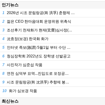
인기뉴스
1
2026년 시조 문림랑공(휘 洪孚) 춘향제 …
2
젊은 CEO 한마음대회 운영위원 위촉식
3
조선후기 천재화가 현재(玄齋)심사정(…
4
沈효정(보경) 한국화 화가
5
인터넷 족보(族譜) 5월1일 부터 수단 …
6
청심장학회 2022년도 장학생 선발공고
7
사진작가 심준섭 작품
8
연천 심덕부 묘역...진입도로 포장공…
9
시조 문림랑공(휘 沈洪孚) 추향제 봉…
10
화가 심보경 작품
최신뉴스