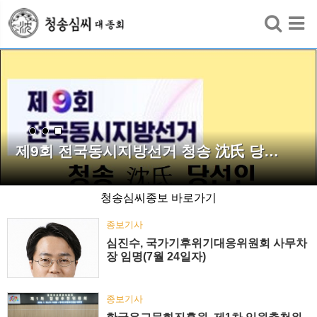
검색
제9회 전국동시지방선거 청송 沈氏 당…
청송심씨종보 바로가기
종보기사
심진수, 국가기후위기대응위원회 사무차
장 임명(7월 24일자)
종보기사