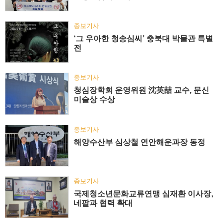
종보기사
‘그 우아한 청송심씨’ 충북대 박물관 특별
전
종보기사
청심장학회 운영위원 沈英喆 교수, 문신
미술상 수상
종보기사
해양수산부 심상철 연안해운과장 동정
종보기사
국제청소년문화교류연맹 심재환 이사장,
네팔과 협력 확대