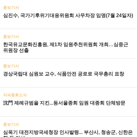
종보기사
심진수, 국가기후위기대응위원회 사무차장 임명(7월 24일자)
종보기사
한국유교문화진흥원, 제1차 임원추천위원회 개최…심중근
위원장 선출
종보기사
경상국립대 심원보 교수, 식품안전 공로로 국무총리 표창
지파종회소식
沈門 제례규범을 지킨...동서울종회 임원 대종회 단체방문
종보기사
심욱기 대전지방국세청장 인사발령... 부산시, 청송군, 신한은