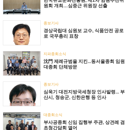
한국유교문화진흥원, 제1차 임원추천위
원회 개최…심중근 위원장 선출
종보기사
경상국립대 심원보 교수, 식품안전 공로
로 국무총리 표창
지파종회소식
沈門 제례규범을 지킨...동서울종회 임원
대종회 단체방문
종보기사
심욱기 대전지방국세청장 인사발령... 부
산시, 청송군, 신한은행 등 인사
대종회소식
부사공종회 신임 집행부 주관, 상견례 겸
초청간담회 열어