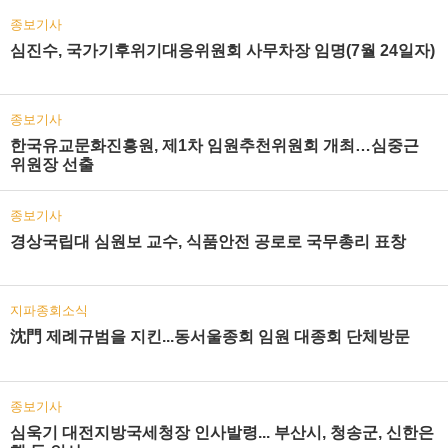
종보기사
심진수, 국가기후위기대응위원회 사무차장 임명(7월 24일자)
종보기사
한국유교문화진흥원, 제1차 임원추천위원회 개최…심중근
위원장 선출
종보기사
경상국립대 심원보 교수, 식품안전 공로로 국무총리 표창
지파종회소식
沈門 제례규범을 지킨...동서울종회 임원 대종회 단체방문
종보기사
심욱기 대전지방국세청장 인사발령... 부산시, 청송군, 신한은