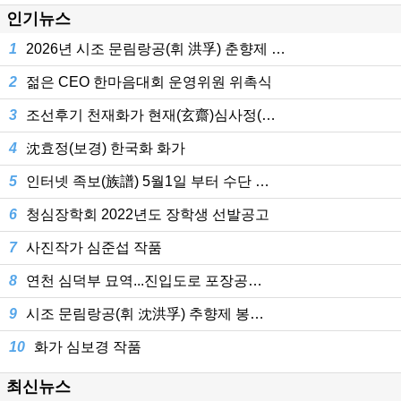
인기뉴스
1
2026년 시조 문림랑공(휘 洪孚) 춘향제 …
2
젊은 CEO 한마음대회 운영위원 위촉식
3
조선후기 천재화가 현재(玄齋)심사정(…
4
沈효정(보경) 한국화 화가
5
인터넷 족보(族譜) 5월1일 부터 수단 …
6
청심장학회 2022년도 장학생 선발공고
7
사진작가 심준섭 작품
8
연천 심덕부 묘역...진입도로 포장공…
9
시조 문림랑공(휘 沈洪孚) 추향제 봉…
10
화가 심보경 작품
최신뉴스