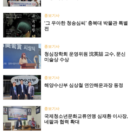
종보기사
‘그 우아한 청송심씨’ 충북대 박물관 특별
전
종보기사
청심장학회 운영위원 沈英喆 교수, 문신
미술상 수상
종보기사
해양수산부 심상철 연안해운과장 동정
종보기사
국제청소년문화교류연맹 심재환 이사장,
네팔과 협력 확대