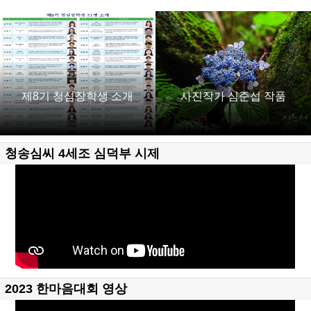
제8기 청심장학생 소개
사진작가 심준섭 작품
청송심씨 4세조 심덕부 시제
2023 한마음대회 영상