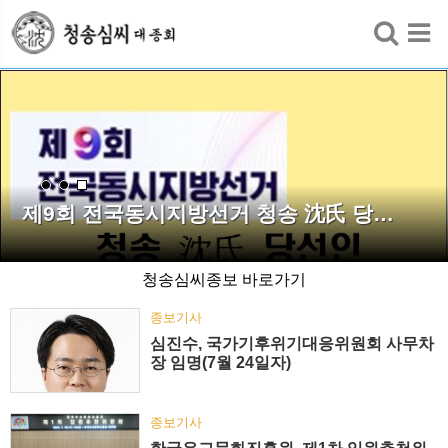
검색
제9회 전국동시지방선거 청송 沈氏 당…
청송심씨종보 바로가기
종보기사
심진수, 국가기후위기대응위원회 사무차
장 임명(7월 24일자)
종보기사