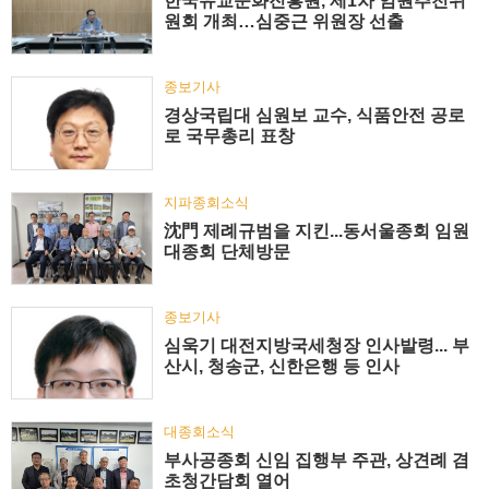
한국유교문화진흥원, 제1차 임원추천위
원회 개최…심중근 위원장 선출
종보기사
경상국립대 심원보 교수, 식품안전 공로
로 국무총리 표창
지파종회소식
沈門 제례규범을 지킨...동서울종회 임원
대종회 단체방문
종보기사
심욱기 대전지방국세청장 인사발령... 부
산시, 청송군, 신한은행 등 인사
대종회소식
부사공종회 신임 집행부 주관, 상견례 겸
초청간담회 열어